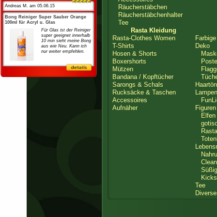
Andreas M. am 05.06.15
Räucherstäbchen
Räucherstäbchenhalter
Bong Reiniger Super Sauber Orange
Tee
100ml für Acryl u. Glas
Rasta Kleidung
Für Glas ist der Reiniger
super geeignet innerhalb
Rasta-Clothes Women
Farbige
10 min sieht meine Bong
T-Shirts
Deko
aus wie Neu. Kann ich
nur weiter empfehlen.
Hosen & Shorts
Mask
Boxershorts
Poste
Mützen
Flagg
Bandana / Kopftücher
Tüche
Sarongs & Schals
Haartön
Rucksäcke & Taschen
Lampe
Accessoires
FunLi
Aufnäher
Figuren
Elfen 
gotisc
Rasta 
Toten
Lebensm
Nahrun
Clean
Süßigk
Kicks 
Tee
Diverse