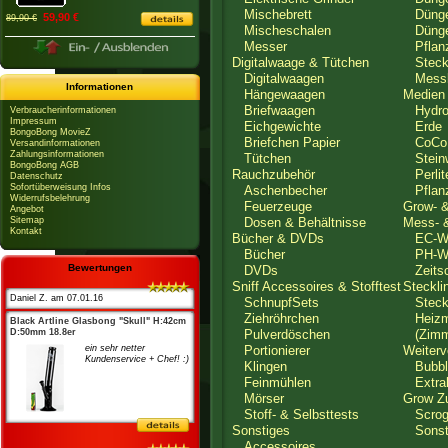
Mischebrett
Dünger
59,90 €
89,90 €
Mischeschalen
Dünger
Messer
Pflanz
Digitalwaage & Tütchen
Steckl
Digitalwaagen
Messbe
Informationen
Hängewaagen
Medien
Briefwaagen
Hydro C
Verbraucherinformationen
Impressum
Eichgewichte
Erde
BongoBong MovieZ
Briefchen Papier
CoCo
Versandinformationen
Zahlungsinformationen
Tütchen
Steinw
BongoBong AGB
Rauchzubehör
Perlite
Datenschutz
Sofortüberweisung Infos
Aschenbecher
Pflanz
Widerrufsbelehrung
Feuerzeuge
Grow- 
Angebot
Sitemap
Dosen & Behältnisse
Mess- &
Kontakt
Bücher & DVDs
EC-We
Bücher
PH-We
Bewertungen
DVDs
Zeitsc
Sniff Accessoires & Stofftest
Steckli
Daniel Z. am 07.01.16
SchnupfSets
Steckl
Ziehröhrchen
Heizma
Black Artline Glasbong "Skull" H:42cm
D:50mm 18.8er
Pulverdöschen
(Zimme
ein sehr netter
Portionierer
Weiterv
Kundenservice + Chef! :)
Klingen
Bubbl
Feinmühlen
Extrak
Mörser
Grow Z
Stoff- & Selbsttests
Scrog
Sonstiges
Sonst
Accessoires