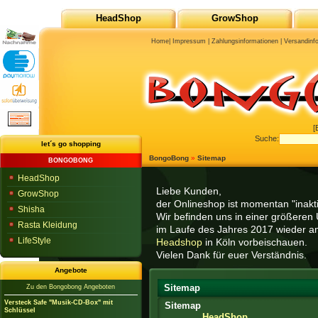
HeadShop
GrowShop
Home
|
Impressum
|
Zahlungsinformationen
|
Versandinf
[
Suche:
let´s go shopping
BongoBong
»
Sitemap
BONGOBONG
HeadShop
Liebe Kunden,
GrowShop
der Onlineshop ist momentan "inaktiv
Shisha
Wir befinden uns in einer größeren 
Rasta Kleidung
im Laufe des Jahres 2017 wieder am
LifeStyle
Headshop
in Köln vorbeischauen.
Vielen Dank für euer Verständnis.
Angebote
Sitemap
Zu den Bongobong Angeboten
Versteck Safe "Musik-CD-Box" mit
Sitemap
Schlüssel
HeadShop