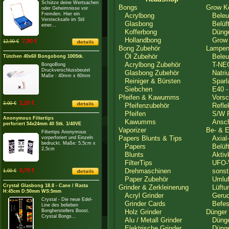
Schütze deine Wertsachen
Bongs
Grow K
oder Geheimnisse vor
Fremden. Hier ein
Acrylbong
Beleuc
Verstecksafe im Stil
Glasbong
Belüft
einer...
Kofferbong
Dünge
Hollandbong
Grow K
7,90 €
12,90 €
Bong Zubehör
Lampen
Öl Zubehör
Beleuc
Tütchen 40x60 Bongobong 100Stk.
Acrylbong Zubehör
T-NEO
BongoBong
Druckverschlussbeutel
Glasbong Zubehör
Natriu
Maße : 40mm x 60mm
Reiniger & Bürsten
Sparl
Siebchen
E40 - 
Pfeifen & Kawumms
Vorsch
2,20 €
3,00 €
Pfeifenzubehör
Reflek
Pfeifen
S/W F
Anonymous Filtertips
Kawumms
Anschl
perforiert 54x24mm 40 Stk. 1/40VE
Vaporizer
Be- & E
Filtertips Anonymous
Papers Blunts & Tips
Axial-
vorperforiert und Einzeln
bedruckt. Maße: 5,5cm x
Papers
Belüft
2,5cm
Blunts
Aktivko
FilterTips
UFO-Ve
0,70 €
Drehmaschinen
sonstig
1,00 €
Paper Zubehör
Umluft
Crystal Glasbong 18.8 - Cane / Rasta
Grinder & Zerkleinerung
Lüftun
H:45cm D:50mm WS:5mm
Acryl Grinder
Geruch
Crystal - Die neue Edel-
Grinder Cards
Befest
Line des belieben
Bongherstellers Boost.
Holz Grinder
Dünger 
Crystal Bongs...
Alu / Metall Grinder
Dünge
Elektrische Grinder
Dünger