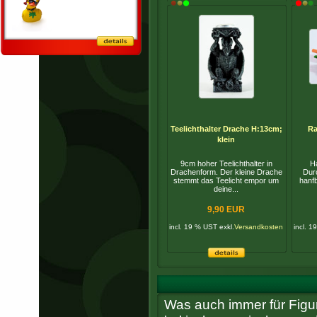
Teelichthalter Drache H:13cm;
Ra
klein
9cm hoher Teelichthalter in
H
Drachenform. Der kleine Drache
Dur
stemmt das Teelicht empor um
hanfb
deine...
9,90 EUR
incl. 19 % UST exkl.
Versandkosten
incl. 1
Was auch immer für Figu