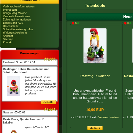
Totenköpfe
Verbraucherinformationen
Impressum
BongoBong MovieZ
Neue
Versandinformationen
Zahlungsinformationen
BongoBong AGB
Datenschutz
Sofortüberweisung Infos
Widerrufsbelehrung
Angebot
Sitemap
Kontakt
Bewertungen
Ferdinand S. am 04.12.14
Rastafigur neben Baumstamm und
Joint in der Hand
Rastafigur Gärtner
Rasta
Das produckt ist auf
jeden fall sehr gut als
geschenk verwendbar für
den preis ist es auf jeden
fall ein spitzen
Unser sympathischer Freund
Supe
produckt...
Bob! Immer eine Tüte im Mund
Entc
und er hat auch wahrlich einen
han
Grund zu...
10,90 EUR
Gast am 05.05.09
incl. 19 % UST exkl.
Versandkosten
incl. 1
Rasta Duck; Quietscheenten; D:
9x6x9cm
qwitsch**qwitsch**