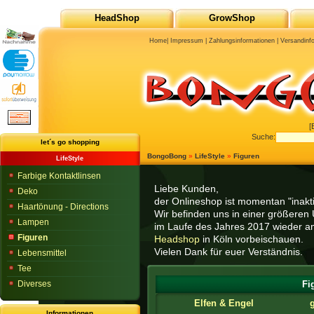
HeadShop
GrowShop
Home
|
Impressum
|
Zahlungsinformationen
|
Versandinf
[
Suche:
let´s go shopping
BongoBong
»
LifeStyle
»
Figuren
LifeStyle
Farbige Kontaktlinsen
Liebe Kunden,
Deko
der Onlineshop ist momentan "inaktiv
Haartönung - Directions
Wir befinden uns in einer größeren 
Lampen
im Laufe des Jahres 2017 wieder am
Figuren
Headshop
in Köln vorbeischauen.
Vielen Dank für euer Verständnis.
Lebensmittel
Tee
Diverses
Fi
Elfen & Engel
Informationen