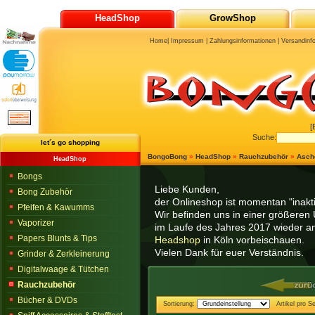
HeadShop
GrowShop
Home
|
Impressum
|
Zahlungsinformationen
|
Versandinf
[
Suche:
let´s go shopping
BongoBong
»
HeadShop
»
Rauchzubehör
»
Asch
HeadShop
Bongs
Liebe Kunden,
Bong Zubehör
der Onlineshop ist momentan "inaktiv
Pfeifen & Kawumms
Wir befinden uns in einer größeren 
Vaporizer
im Laufe des Jahres 2017 wieder am
Papers Blunts & Tips
Headshop
in Köln vorbeischauen.
Vielen Dank für euer Verständnis.
Grinder & Zerkleinerung
Digitalwaage & Tütchen
Rauchzubehör
Bücher & DVDs
Sortierung:
Artikel pro Se