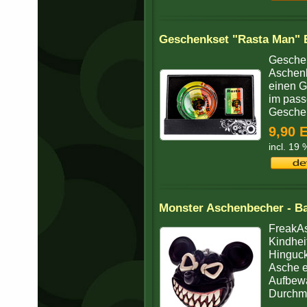
Geschenkset "Rasta Man" 
Geschen
Aschenb
einen G
im pass
Geschen
9,90 
incl. 19
Monster Aschenbecher - B
FreakAs
Kindhei
Hinguck
Asche e
Aufbew
Durchm