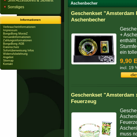
Sniff Accessoires & Stofftest
Aschenbecher
Sonstiges
Geschenkset "Amsterdam R
Aschenbecher
Informationen
Verbraucherinformationen
Gesche
Impressum
+ Asche
BongoBong MovieZ
Versandinformationen
enthäll
Zahlungsinformationen
BongoBong AGB
Sturmfe
Datenschutz
Sofortüberweisung Infos
ein toll
Widerrufsbelehrung
Angebot
9,90 
Sitemap
Kontakt
incl. 19
Geschenkset "Amsterdam x
Feuerzeug
Gesche
Aschen
Feuerze
Aschen
muss no