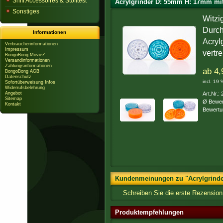
Sniff Accessoires & Stofftest
Acrylgrinder D: 55mm H: 17mm mi
Sonstiges
Witzi
Durch
Informationen
Acryl
Verbraucherinformationen
Impressum
vertre
BongoBong MovieZ
Versandinformationen
Zahlungsinformationen
ab 4,
BongoBong AGB
Datenschutz
incl. 19
Sofortüberweisung Infos
Widerrufsbelehrung
Angebot
Art.Nr.:
Sitemap
Ø Bewer
Kontakt
Bewertu
Kundenmeinungen zu "Acrylgrinde
Schreiben Sie die erste Rezensio
Produktempfehlungen