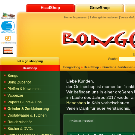
HeadShop
GrowShop
Home
|
Impressum
|
Zahlungsinformationen
|
Versandinf
[
Suche:
let´s go shopping
BongoBong
»
HeadShop
»
Grinder & Zerkleineru
HeadShop
Bongs
Liebe Kunden,
Bong Zubehör
der Onlineshop ist momentan "inaktiv
Pfeifen & Kawumms
Wir befinden uns in einer größeren 
Vaporizer
im Laufe des Jahres 2017 wieder am
Papers Blunts & Tips
Headshop
in Köln vorbeischauen.
Vielen Dank für euer Verständnis.
Grinder & Zerkleinerung
Digitalwaage & Tütchen
[<<Erstes]
[<zurück]
Rauchzubehör
Bücher & DVDs