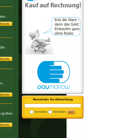
aue...
100%
n ,
Newsletter An-/Abmeldung
Anmelden
Abmelden
so großen