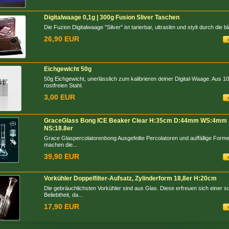
Digitalwaage 0,1g | 300g Fusion Sliver Taschen
Die Fuzion Digitalwaage "Silver" ist tarierbar, ultraslim und stylt durch die bl
26,90 EUR
Eichgewicht 50g
50g Eichgewicht, unerlässlich zum kalibrieren deiner Digital-Waage. Aus 
rostfreien Stahl.
3,00 EUR
GraceGlass Bong ICE Beaker Clear H:35cm D:44mm WS:4mm
NS:18.8er
Grace Glaspercolatorenbong Ausgefeilte Percolatoren und auffällige Forme
machen die...
39,90 EUR
Vorkühler Doppelfilter-Aufsatz, Zylinderform 18,8er H:20cm
Die gebräuchlichsten Vorkühler sind aus Glas. Diese erfreuen sich einer 
Beliebtheit, da...
17,90 EUR