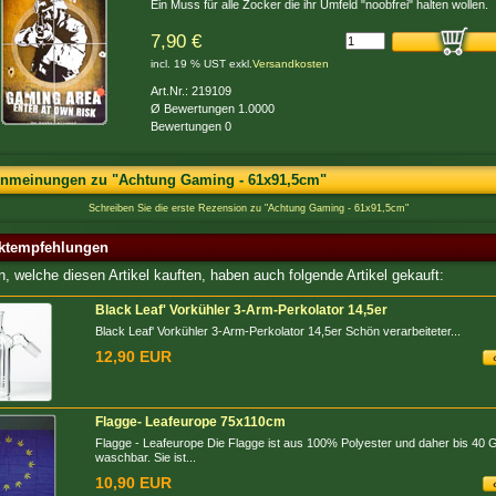
Ein Muss für alle Zocker die ihr Umfeld "noobfrei" halten wollen.
7,90 €
incl. 19 % UST exkl.
Versandkosten
Art.Nr.: 219109
Ø Bewertungen 1.0000
Bewertungen 0
nmeinungen zu "Achtung Gaming - 61x91,5cm"
Schreiben Sie die erste Rezension zu "Achtung Gaming - 61x91,5cm"
ktempfehlungen
, welche diesen Artikel kauften, haben auch folgende Artikel gekauft:
Black Leaf' Vorkühler 3-Arm-Perkolator 14,5er
Black Leaf' Vorkühler 3-Arm-Perkolator 14,5er Schön verarbeiteter...
12,90 EUR
Flagge- Leafeurope 75x110cm
Flagge - Leafeurope Die Flagge ist aus 100% Polyester und daher bis 40 
waschbar. Sie ist...
10,90 EUR