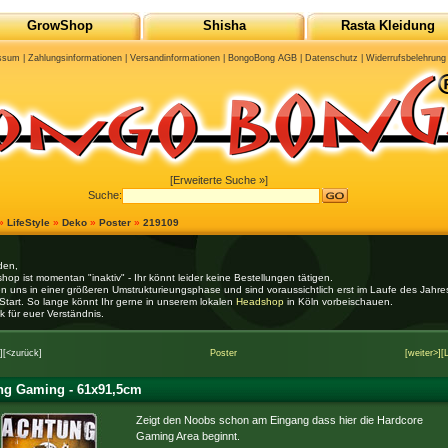
GrowShop
Shisha
Rasta Kleidung
ssum
|
Zahlungsinformationen
|
Versandinformationen
|
BongoBong AGB
|
Datenschutz
|
Widerrufsbelehrung
[Erweiterte Suche »]
Suche:
»
LifeStyle
»
Deko
»
Poster
»
219109
den,
hop ist momentan "inaktiv" - Ihr könnt leider keine Bestellungen tätigen.
en uns in einer größeren Umstrukturieungsphase und sind voraussichtlich erst im Laufe des Jahr
Start. So lange könnt Ihr gerne in unserem lokalen
Headshop
in Köln vorbeischauen.
k für euer Verständnis.
]
[<zurück]
Poster
[weiter>]
[
ng Gaming - 61x91,5cm
Zeigt den Noobs schon am Eingang dass hier die Hardcore
Gaming Area beginnt.