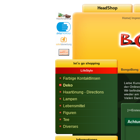
HeadShop
Home
|
Impre
let´s go shopping
BongoBong
LifeStyle
Farbige Kontaktlinsen
Liebe Kun
Deko
der Onlines
Wir befind
Haartönung - Directions
wieder am 
Vielen Dan
Lampen
Lebensmittel
[<<Erstes
Figuren
Tee
Achtu
Diverses
Informationen