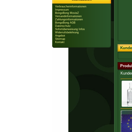
Verbraucherinformationen
Impressum
BongoBong MovieZ
Versandinformationen
Zahlungsinformationen
BongoBong AGB
Datenschutz
Sofortüberweisung Infos
Widerrufsbelehrung
Angebot
Sitemap
Kontakt
Kunde
Produ
Kunden