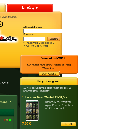
LifeStyle
|
Live-Support
eMail-Adresse
Passwort
» Passwort vergessen?
» Konto einrichten
Warenkorb
Sie haben noch keine Artikel in Ihrem
Warenkorb.
Dat jeht weg wie...
es 2017
... heisse Semmel! Hier findet Ihr die 10
beliebtesten Produkte!
1.
Europes Most Wanted 61x91,5cm
Letztes>>]
Europes Most Wanted,
Papier Poster 61cm breit
und 91,5cm hoch
7,90 €