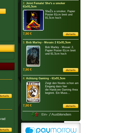
2.
Joint Female/ She's a smoker
61x91,5cm
SheŽs a smoker, Papier
Poster 61cm breit und
91,5cm hoch
7,90 €
3.
Bob Marley - Mosaic 2 61x91,5cm
Bob Marley - Mosaic 2,
Papier Poster 61cm breit
und 91,5cm hoch
7,90 €
4.
Achtung Gaming - 61x91,5cm
Zeigt den Noobs schon am
Eingang dass hier
die Hardcore Gaming Area
beginnt. Ein Muss...
7,90 €
Grad