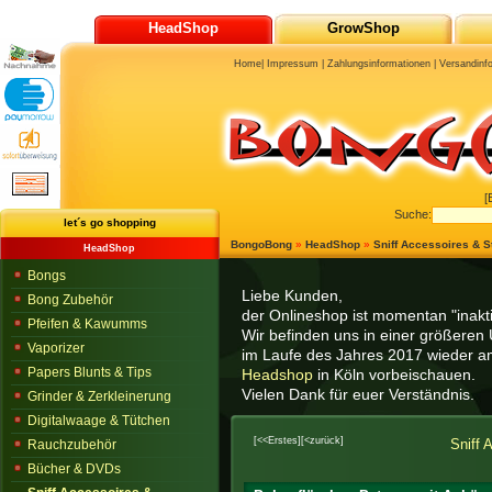
HeadShop
GrowShop
Home
|
Impressum
|
Zahlungsinformationen
|
Versandinf
[
Suche:
let´s go shopping
BongoBong
»
HeadShop
»
Sniff Accessoires & St
HeadShop
Bongs
Liebe Kunden,
Bong Zubehör
der Onlineshop ist momentan "inaktiv
Pfeifen & Kawumms
Wir befinden uns in einer größeren 
Vaporizer
im Laufe des Jahres 2017 wieder am
Papers Blunts & Tips
Headshop
in Köln vorbeischauen.
Vielen Dank für euer Verständnis.
Grinder & Zerkleinerung
Digitalwaage & Tütchen
[<<Erstes]
[<zurück]
Sniff 
Rauchzubehör
Bücher & DVDs