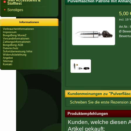
Sniff Accessoires &
Pulverfläschen Patrone mit Anhän
Stofftest
Sonstiges
5,00 
incl. 19
Informationen
Art.Nr.:
Verbraucherinformationen
Ø Bewer
Impressum
BongoBong MovieZ
Bewertu
Versandinformationen
Zahlungsinformationen
BongoBong AGB
Datenschutz
Sofortüberweisung Infos
Widerrufsbelehrung
Angebot
Sitemap
Kontakt
Kundenmeinungen zu "Pulverfläsch
Schreiben Sie die erste Rezension 
Produktempfehlungen
Kunden, welche diesen Ar
Artikel gekauft: