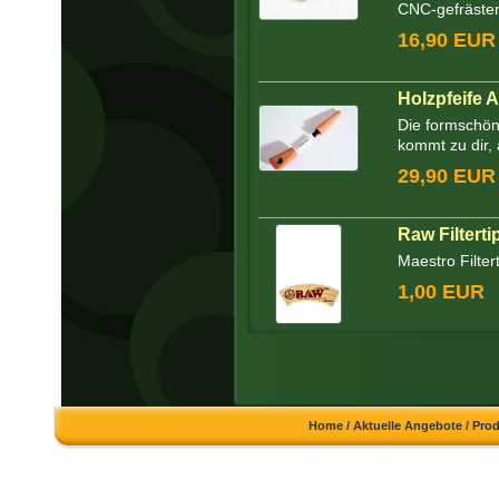
CNC-gefrästen
16,90 EUR
Holzpfeife 
Die formschön
kommt zu dir, a
29,90 EUR
Raw Filtert
Maestro Filter
1,00 EUR
Home
/
Aktuelle Angebote
/
Pro