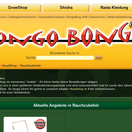
GrowShop
Shisha
Rasta Kleidung
ssum
|
Zahlungsinformationen
|
Versandinformationen
|
BongoBong AGB
|
Datenschutz
|
Widerrufsbelehrung
[Erweiterte Suche »]
Suche:
»
HeadShop
»
Rauchzubehör
den,
hop ist momentan "inaktiv" - Ihr könnt leider keine Bestellungen tätigen.
en uns in einer größeren Umstrukturieungsphase und sind voraussichtlich erst im Laufe des Jahr
Start. So lange könnt Ihr gerne in unserem lokalen
Headshop
in Köln vorbeischauen.
k für euer Verständnis.
Aktuelle Angebote in Rauchzubehör