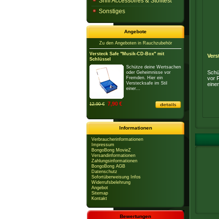
Sniff Accessoires & Stofftest
Sonstiges
Angebote
Zu den Angeboten in Rauchzubehör
Versteck Safe "Musik-CD-Box" mit
Vers
Schlüssel
Schütze deine Wertsachen
Schü
oder Geheimnisse vor
Fremden. Hier ein
vor 
Verstecksafe im Stil
einer.
einer...
7,90 €
12,90 €
Informationen
Verbraucherinformationen
Impressum
BongoBong MovieZ
Versandinformationen
Zahlungsinformationen
BongoBong AGB
Datenschutz
Sofortüberweisung Infos
Widerrufsbelehrung
Angebot
Sitemap
Kontakt
Bewertungen