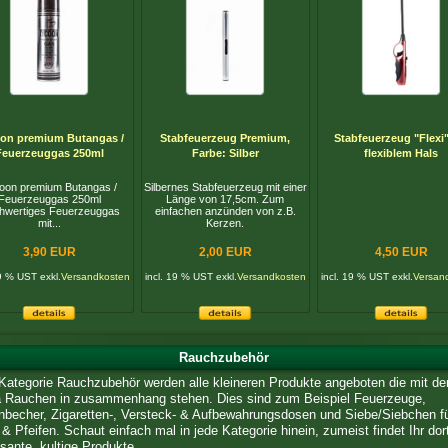
on premium Butangas /
Stabfeuerzeug Premium,
Stabfeuerzeug "Flexi"
Feuerzeuggas 250ml
Farbe: Silber
flexiblem Hals
oon premium Butangas /
Silbernes Stabfeuerzeug mit einer
Feuerzeuggas 250ml
Länge von 17,5cm. Zum
hwertiges Feuerzeuggas
einfachen anzünden von z.B.
mit...
Kerzen.
3,90 EUR
2,00 EUR
4,50 EUR
19 % UST exkl.
Versandkosten
incl. 19 % UST exkl.
Versandkosten
incl. 19 % UST exkl.
Versan
Rauchzubehör
 Kategorie Rauchzubehör werden alle kleineren Produkte angeboten die mit d
Rauchen in zusammenhang stehen. Dies sind zum Beispiel Feuerzeuge,
becher, Zigaretten-, Versteck- & Aufbewahrungsdosen und Siebe/Siebchen f
& Pfeifen. Schaut einfach mal in jede Kategorie hinein, zumeist findet Ihr dor
ssante, kultige Produkte.