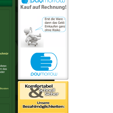
schnür
Meter.
zt das
oder
dkosten