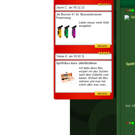
Jason C. am 05.12.12
Jet Burner II / kl. Bunsenbrenner
Feuerzeug
Lieber etwas mehr Geld
ausgeben.
Tobias K. am 20.02.11
Spliff-Box klein 140x50x30mm
Splif
Ich liebe diese Box,
erspart mir das Suchen
nach dem Zubehör zum
bauen. Einfach die Box
nehmen und man hat
sofort alles was man...
incl. 