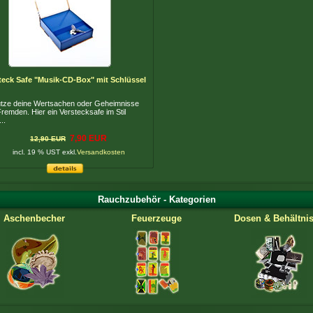
teck Safe "Musik-CD-Box" mit Schlüssel
tze deine Wertsachen oder Geheimnisse
Fremden. Hier ein Verstecksafe im Stil
..
7,90 EUR
12,90 EUR
incl. 19 % UST exkl.
Versandkosten
Rauchzubehör - Kategorien
Aschenbecher
Feuerzeuge
Dosen & Behältni