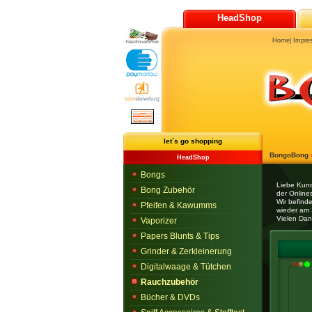
HeadShop
Home
|
Impre
let´s go shopping
BongoBong
HeadShop
Bongs
Liebe Kun
Bong Zubehör
der Onlines
Wir befind
Pfeifen & Kawumms
wieder am 
Vielen Dan
Vaporizer
Papers Blunts & Tips
Grinder & Zerkleinerung
Digitalwaage & Tütchen
Rauchzubehör
Bücher & DVDs