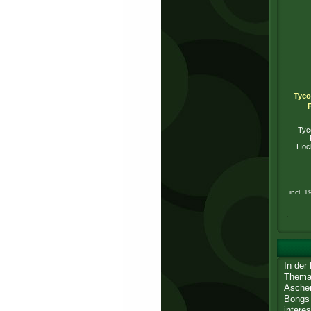
Tyco
Tyc
Hoc
incl. 
In der
Thema 
Aschen
Bongs 
intere