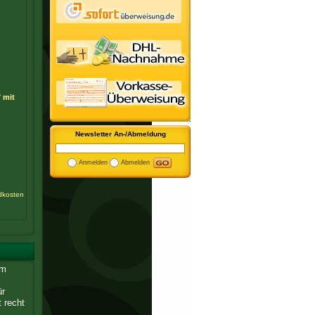
 mit
Newsletter An-/Abmeldung
Anmelden
Abmelden
dkosten
em
ür
t recht