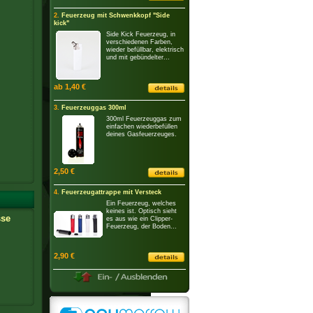
2.
Feuerzeug mit Schwenkkopf "Side
kick"
Side Kick Feuerzeug, in
verschiedenen Farben,
wieder befüllbar, elektrisch
und mit gebündelter...
ab 1,40 €
3.
Feuerzeuggas 300ml
300ml Feuerzeuggas zum
einfachen wiederbefüllen
deines Gasfeuerzeuges.
2,50 €
4.
Feuerzeugattrappe mit Versteck
Ein Feuerzeug, welches
keines ist. Optisch sieht
sse
es aus wie ein Clipper-
Feuerzeug, der Boden...
2,90 €