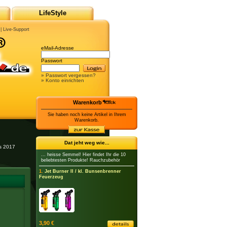
LifeStyle
|
Live-Support
eMail-Adresse
Passwort
» Passwort vergessen?
» Konto einrichten
Warenkorb
Sie haben noch keine Artikel in Ihrem
Warenkorb.
Dat jeht weg wie...
es 2017
... heisse Semmel! Hier findet Ihr die 10
beliebtesten Produkte! Rauchzubehör
1.
Jet Burner II / kl. Bunsenbrenner
Feuerzeug
3,90 €