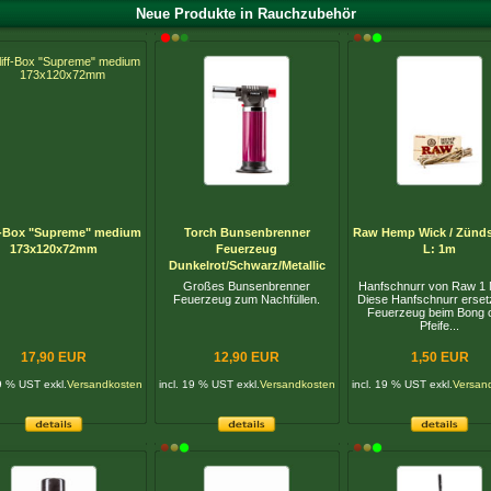
Neue Produkte in Rauchzubehör
f-Box "Supreme" medium
Torch Bunsenbrenner
Raw Hemp Wick / Zünd
173x120x72mm
Feuerzeug
L: 1m
Dunkelrot/Schwarz/Metallic
Großes Bunsenbrenner
Hanfschnurr von Raw 1 
Feuerzeug zum Nachfüllen.
Diese Hanfschnurr erset
Feuerzeug beim Bong 
Pfeife...
17,90 EUR
12,90 EUR
1,50 EUR
19 % UST exkl.
Versandkosten
incl. 19 % UST exkl.
Versandkosten
incl. 19 % UST exkl.
Versan