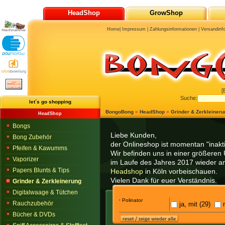
HeadShop
GrowShop
Home
|
Impressum
|
Zahlungsinformationen
|
Versandinf
[
Suche:
let´s go shopping
BongoBong
»
HeadShop
»
Grinder & Zerkleineru
HeadShop
Bongs
Liebe Kunden,
Bong Zubehör
der Onlineshop ist momentan "inaktiv
Pfeifen & Kawumms
Wir befinden uns in einer größeren 
Vaporizer
im Laufe des Jahres 2017 wieder am
Papers Blunts & Tips
Headshop
in Köln vorbeischauen.
Vielen Dank für euer Verständnis.
Grinder & Zerkleinerung
Digitalwaage & Tütchen
·
Polinator
Rauchzubehör
ja, mit (29)
n
Bücher & DVDs