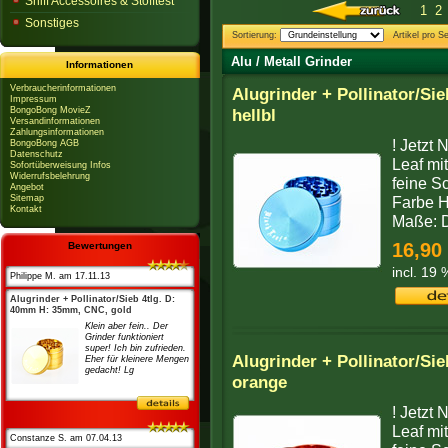
Sniff Accessoires & Stofftest
1
2
Sonstiges
Sortierung:
Artikel pro Se
Alu / Metall Grinder
Informationen
Verbraucherinformationen
Alugrinder + Pollinator/S
Impressum
BongoBong MovieZ
hellbl
Versandinformationen
Zahlungsinformationen
! Jetzt 
BongoBong AGB
Datenschutz
Leaf mi
Sofortüberweisung Infos
Widerrufsbelehrung
feine S
Angebot
Sitemap
Farbe He
Kontakt
Maße: 
16,90
Bewertungen
incl. 19
Philippe M. am 17.11.13
Alugrinder + Pollinator/Sieb 4tlg. D:
40mm H: 35mm, CNC, gold
Klein aber fein.. Der
Grinder funktioniert
super! Ich bin zufrieden.
Alugrinder + Pollinator/S
Eher für kleinere Mengen
gedacht! Lg
orange
! Jetzt 
Leaf mi
Constanze S. am 07.04.13