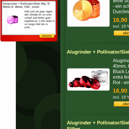
feine S
Alugrinder + Pollinator/Sieb 4tlg. D:
- ein s
50mm H: 40mm, CNC, violet
Durchm
Hab seit ein paar tagen
den Grinder.Er ist echt
scharf und liefert gute
16,90
ergebnisse ;) Die farbe is
so mega Geil der is
incl. 19
echt...
Alugrinder + Pollinator/Si
Alugrin
40mm, C
Black L
extra f
Rot - ein
16,90
incl. 19
Alugrinder + Pollinator/S
Silber