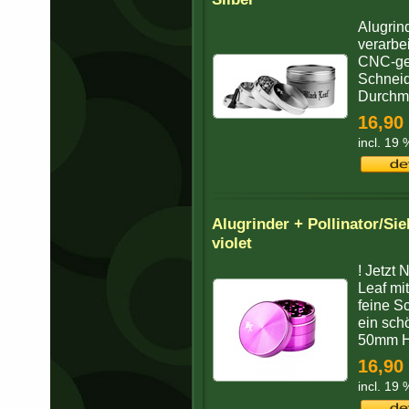
Alugrin
verarbe
CNC-gef
Schneid
Durchme
16,90
incl. 19
Alugrinder + Pollinator/S
violet
! Jetzt 
Leaf mi
feine Sc
ein sch
50mm H
16,90
incl. 19