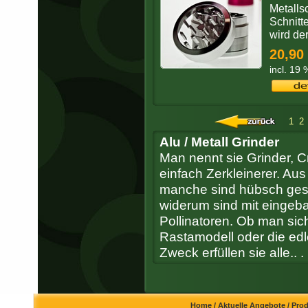
Metalls
Schnitt
wird de
20,90
incl. 19
1
2
Alu / Metall Grinder
Man nennt sie Grinder, C
einfach Zerkleinerer. Au
manche sind hübsch gesch
widerum sind mit eingeb
Pollinatoren. Ob man sich 
Rastamodell oder die edle
Zweck erfüllen sie alle.. .
Home
/
Aktuelle Angebote
/
Pro