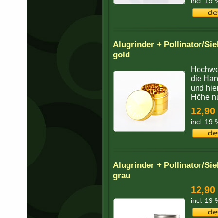
incl. 19
Alugrinder + Pollinator/S
gold
Hochwer
die Hand
und hie
Höhe nu
12,90
incl. 19
Alugrinder + Pollinator/S
grau
12,90
incl. 19