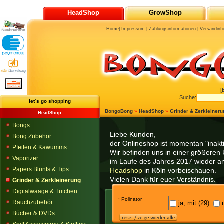
HeadShop
GrowShop
Home
|
Impressum
|
Zahlungsinformationen
|
Versandinf
[
Suche:
let´s go shopping
BongoBong
»
HeadShop
»
Grinder & Zerkleineru
HeadShop
Bongs
Liebe Kunden,
Bong Zubehör
der Onlineshop ist momentan "inaktiv
Pfeifen & Kawumms
Wir befinden uns in einer größeren 
Vaporizer
im Laufe des Jahres 2017 wieder am
Papers Blunts & Tips
Headshop
in Köln vorbeischauen.
Vielen Dank für euer Verständnis.
Grinder & Zerkleinerung
Digitalwaage & Tütchen
·
Polinator
Rauchzubehör
ja, mit (29)
n
Bücher & DVDs