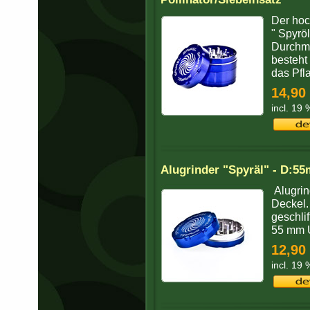
Der hoc
" Spyrö
Durchme
besteht 
das Pfla
14,90
incl. 19
Alugrinder "Spyräl" - D:55
Alugrin
Deckel.
geschli
55 mm U
12,90
incl. 19