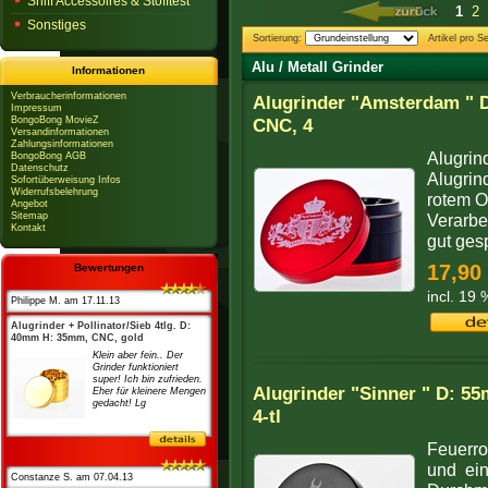
Sniff Accessoires & Stofftest
1
2
Sonstiges
Sortierung:
Artikel pro Se
Alu / Metall Grinder
Informationen
Verbraucherinformationen
Alugrinder "Amsterdam " D
Impressum
BongoBong MovieZ
CNC, 4
Versandinformationen
Zahlungsinformationen
Alugrin
BongoBong AGB
Datenschutz
Alugrind
Sofortüberweisung Infos
Widerrufsbelehrung
rotem Ob
Angebot
Sitemap
Verarbei
Kontakt
gut ge
17,90
Bewertungen
incl. 19
Philippe M. am 17.11.13
Alugrinder + Pollinator/Sieb 4tlg. D:
40mm H: 35mm, CNC, gold
Klein aber fein.. Der
Grinder funktioniert
super! Ich bin zufrieden.
Alugrinder "Sinner " D: 5
Eher für kleinere Mengen
gedacht! Lg
4-tl
Feuerrot
und ein
Constanze S. am 07.04.13