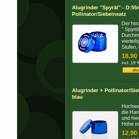
Alugrinder "Spyräl" - D:5
Pollinator/Siebeinsatz
Der hoc
" Spyrö
Durchme
vierteil
Stufen, 
18,90
incl. 19
Alugrinder + Pollinator/S
blau
Hochwer
die Hand
und hie
Höhe nu
12,90