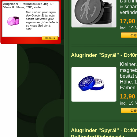
Durchme
Alugrinder + Pollinator/Sieb 4tlg. D:
& schar
50mm H: 40mm, CNC, violet
verändet
Hab seit ein paar tagen
den Grinder.Er ist echt
scharf und liefert gute
17,90
ergebnisse ;) Die farbe is
so mega Geil der is
incl. 19
echt...
Alugrinder "Spyräl" - D:40
Kleiner 
magnets
besitzt
Höhe: 
Farben 
12,90
incl. 19
Alugrinder "Spyräl" - D:4
Pollinator/Siebeinsatz