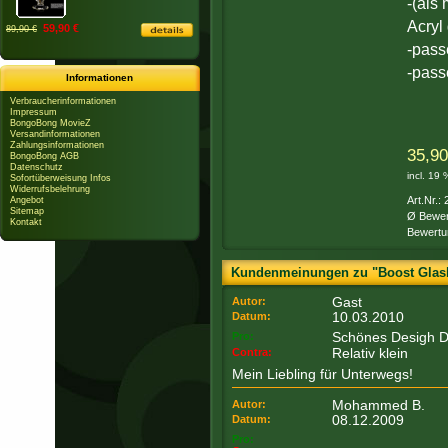
-(als 
Acryl
59,90 €
89,90 €
-pas
-pas
Informationen
Verbraucherinformationen
Impressum
BongoBong MovieZ
Versandinformationen
Zahlungsinformationen
35,90
BongoBong AGB
Datenschutz
incl. 19
Sofortüberweisung Infos
Widerrufsbelehrung
Art.Nr.:
Angebot
Sitemap
Ø Bewer
Kontakt
Bewertu
Kundenmeinungen zu "Boost Glasbo
Gast
Autor:
10.03.2010
Datum:
Schönes Desigh D
Pro:
Relativ klein
Contra:
Mein Liebling für Unterwegs!
Mohammed B.
Autor:
08.12.2009
Datum:
Pro: