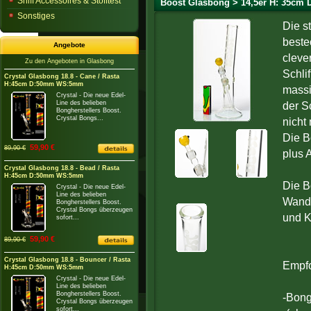
Sniff Accessoires & Stofftest
Boost Glasbong > 14,5er H: 35cm 
Sonstiges
Die s
beste
Angebote
cleve
Zu den Angeboten in Glasbong
Schli
Crystal Glasbong 18.8 - Cane / Rasta
H:45cm D:50mm WS:5mm
massi
Crystal - Die neue Edel-
Line des belieben
der S
Bongherstellers Boost.
Crystal Bongs...
nicht
Die Bo
59,90 €
89,90 €
plus 
Crystal Glasbong 18.8 - Bead / Rasta
H:45cm D:50mm WS:5mm
Die B
Crystal - Die neue Edel-
Line des belieben
Wands
Bongherstellers Boost.
Crystal Bongs überzeugen
und K
sofort...
59,90 €
89,90 €
Crystal Glasbong 18.8 - Bouncer / Rasta
Empfo
H:45cm D:50mm WS:5mm
Crystal - Die neue Edel-
Line des belieben
Bongherstellers Boost.
-Bong
Crystal Bongs überzeugen
sofort...