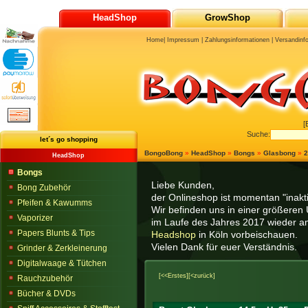
HeadShop
GrowShop
Home
|
Impressum
|
Zahlungsinformationen
|
Versandinf
[
Suche:
let´s go shopping
BongoBong
»
HeadShop
»
Bongs
»
Glasbong
»
2
HeadShop
Bongs
Liebe Kunden,
Bong Zubehör
der Onlineshop ist momentan "inaktiv
Pfeifen & Kawumms
Wir befinden uns in einer größeren 
Vaporizer
im Laufe des Jahres 2017 wieder am
Papers Blunts & Tips
Headshop
in Köln vorbeischauen.
Vielen Dank für euer Verständnis.
Grinder & Zerkleinerung
Digitalwaage & Tütchen
[<<Erstes]
[<zurück]
Rauchzubehör
Bücher & DVDs