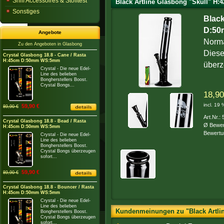
Sniff Accessoires & Stofftest
Black Artline Glasbong "Skull" H
Sonstiges
Black
D:50
Angebote
Norma
Zu den Angeboten in Glasbong
Diese
Crystal Glasbong 18.8 - Cane / Rasta
H:45cm D:50mm WS:5mm
überz
Crystal - Die neue Edel-
Line des belieben
Bongherstellers Boost.
Crystal Bongs...
18,90
incl. 19
59,90 €
89,90 €
Art.Nr.:
Crystal Glasbong 18.8 - Bead / Rasta
Ø Bewer
H:45cm D:50mm WS:5mm
Bewertu
Crystal - Die neue Edel-
Line des belieben
Bongherstellers Boost.
Crystal Bongs überzeugen
sofort...
59,90 €
89,90 €
Crystal Glasbong 18.8 - Bouncer / Rasta
H:45cm D:50mm WS:5mm
Crystal - Die neue Edel-
Line des belieben
Kundenmeinungen zu "Black Artlin
Bongherstellers Boost.
Crystal Bongs überzeugen
sofort...