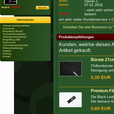
Daniel Z.
Autor:
07.01.2016
Datum:
59,90 €
89,90 €
- sieht sehr schön 
Pro:
lackiert
Contra:
ein sehr netter Kundenservice + Ch
Informationen
Verbraucherinformationen
Schreiben Sie eine Rezension zu 
Impressum
BongoBong MovieZ
Versandinformationen
Produktempfehlungen
Zahlungsinformationen
BongoBong AGB
Datenschutz
Kunden, welche diesen Ar
Sofortüberweisung Infos
Widerrufsbelehrung
Artikel gekauft:
Angebot
Sitemap
Kontakt
Bürste 27c
Chillumbürste 
Reinigung von
2,00 EUR
Premium Fil
Die Black Leaf
Die kleinere Gr
0,60 EUR