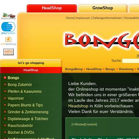
HeadShop
GrowShop
Home
|
Impressum
|
Zahlungsinformationen
|
Versandinf
[
Suche:
let´s go shopping
BongoBong
»
HeadShop
»
Bongs
»
Glasbong
»
5
HeadShop
Bongs
Liebe Kunden,
Bong Zubehör
der Onlineshop ist momentan "inaktiv
Pfeifen & Kawumms
Wir befinden uns in einer größeren 
Vaporizer
im Laufe des Jahres 2017 wieder am
Papers Blunts & Tips
Headshop
in Köln vorbeischauen.
Vielen Dank für euer Verständnis.
Grinder & Zerkleinerung
Digitalwaage & Tütchen
[<<Erstes]
[<zurück]
Rauchzubehör
Bücher & DVDs