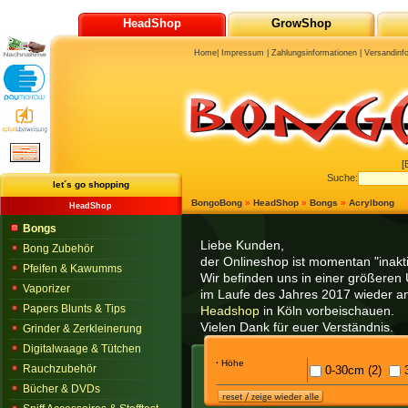
HeadShop
GrowShop
Home
|
Impressum
|
Zahlungsinformationen
|
Versandinf
[
Suche:
let´s go shopping
BongoBong
»
HeadShop
»
Bongs
»
Acrylbong
HeadShop
Bongs
Liebe Kunden,
Bong Zubehör
der Onlineshop ist momentan "inaktiv
Pfeifen & Kawumms
Wir befinden uns in einer größeren 
Vaporizer
im Laufe des Jahres 2017 wieder am
Papers Blunts & Tips
Headshop
in Köln vorbeischauen.
Vielen Dank für euer Verständnis.
Grinder & Zerkleinerung
Digitalwaage & Tütchen
·
Höhe
Rauchzubehör
0-30cm (2)
3
Bücher & DVDs