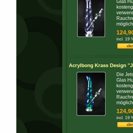
Glas Hu
kosteng
verwend
Rauchr
möglichs
124,9
incl. 19
Acrylbong Krass Design "J
Die Jet
Glas Hu
kosteng
verwend
Rauchr
möglichs
124,9
incl. 19