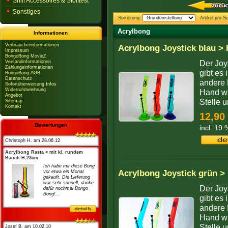
Sniff Accessoires & Stofftest
Sonstiges
Sortierung:
Artikel pro Se
Acrylbong
Informationen
Verbraucherinformationen
Acrylbong Joystick blau >
Impressum
BongoBong MovieZ
Versandinformationen
Der Joy
Zahlungsinformationen
gibt es 
BongoBong AGB
Datenschutz
andere 
Sofortüberweisung Infos
Widerrufsbelehrung
Hand wi
Angebot
Stelle u
Sitemap
Kontakt
12,90
Bewertungen
incl. 19
Christoph H. am 28.06.12
Acrylbong Rasta > mit kl. rundem
Bauch H:23cm
Ich habe mir diese Bong
Acrylbong Joystick grün >
vor etwa ein Monat
gekauft. Die Lieferung
war sehr schnell, danke
Der Joy
dafür nochmal Bongo
Bong!...
gibt es 
andere 
Hand wi
Stelle u
Josef B. am 10.02.10