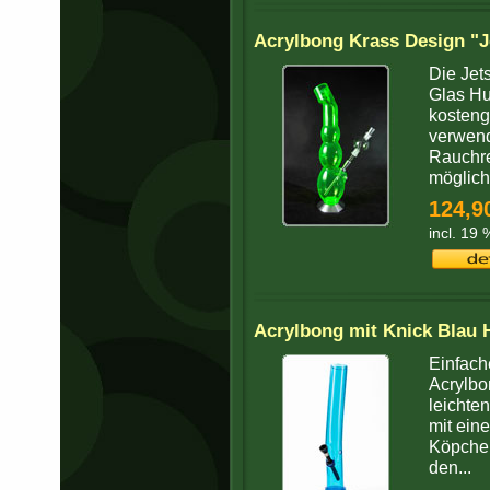
Acrylbong Krass Design "
Die Jet
Glas Hu
kosteng
verwend
Rauchr
möglichs
124,9
incl. 19
Acrylbong mit Knick Blau
Einfach
Acrylbo
leichten
mit eine
Köpchen
den...