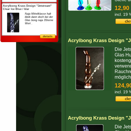
Acrylbong Krass Design "Jetstream"
12,90
Clear Ice Blue / klar
incl. 19
Naja Mittelklasse halt
bleib dann doch bei der
Glas bong naja 3Sterne
Wert .
Acrylbong Krass Design "
Die Jet
Glas Hu
kosteng
verwend
Rauchr
möglichs
124,9
incl. 19
Acrylbong Krass Design "Je
Die Jet