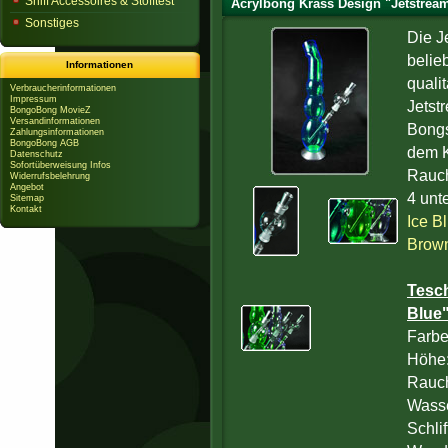
Sniff Accessoires & Stofftest
Acrylbong Krass Design "Jetstream
Sonstiges
Die J
belie
Informationen
quali
Verbraucherinformationen
Impressum
Jetst
BongoBong MovieZ
Versandinformationen
Bongs
Zahlungsinformationen
BongoBong AGB
dem K
Datenschutz
Sofortüberweisung Infos
Rauch
Widerrufsbelehrung
Angebot
4 unt
Sitemap
Kontakt
Ice B
Brow
Tesc
Blue"
Farbe
Höhe
Rauc
Wass
Schlif