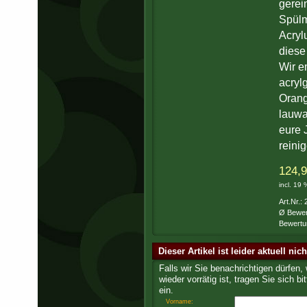
gerei
Spül
Acryl
diese
Wir e
acryl
Orang
lauwa
eure 
reini
124,9
incl. 19
Art.Nr.:
Ø Bewer
Bewertu
Dieser Artikel ist leider aktuell nic
Falls wir Sie benachrichtigen dürfen,
wieder vorrätig ist, tragen Sie sich bit
ein.
Vorname: