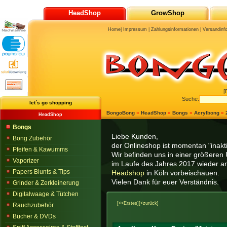
HeadShop
GrowShop
Home
|
Impressum
|
Zahlungsinformationen
|
Versandinf
[
Suche:
let´s go shopping
BongoBong
»
HeadShop
»
Bongs
»
Acrylbong
»
HeadShop
Bongs
Liebe Kunden,
Bong Zubehör
der Onlineshop ist momentan "inaktiv
Pfeifen & Kawumms
Wir befinden uns in einer größeren 
Vaporizer
im Laufe des Jahres 2017 wieder am
Papers Blunts & Tips
Headshop
in Köln vorbeischauen.
Vielen Dank für euer Verständnis.
Grinder & Zerkleinerung
Digitalwaage & Tütchen
[<<Erstes]
[<zurück]
Rauchzubehör
Bücher & DVDs