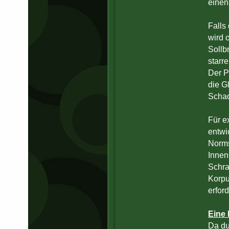
einen
Falls
wird o
Sollb
starr
Der P
die G
Schade
Für e
entwi
Norms
Innen
Schra
Korpu
erfor
Eine 
Da du