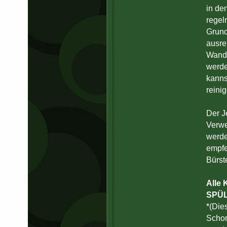
in de
regel
Grund
ausre
Wandi
werde
kanns
reini
Der J
Verwe
werde
empfe
Bürst
Alle 
SPÜ
*(Die
Schon