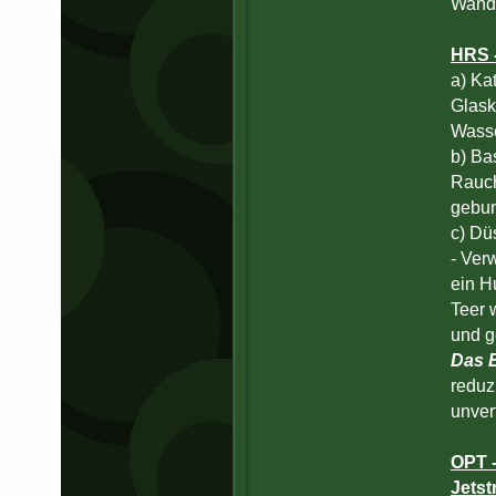
Wand
HRS -
a) Kat
Glask
Wasse
b) Ba
Rauch
gebu
c) Dü
- Ver
ein H
Teer 
und g
Das 
reduz
unver
OPT -
Jets