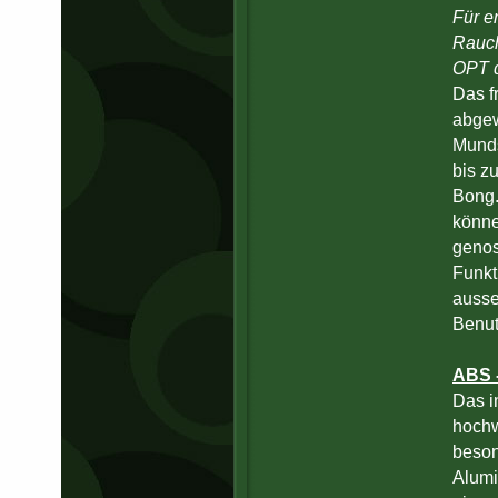
Für e
Rauch
OPT d
Das f
abgew
Munds
bis z
Bong.
könne
genos
Funkt
ausse
Benut
ABS 
Das i
hochw
beson
Alumi