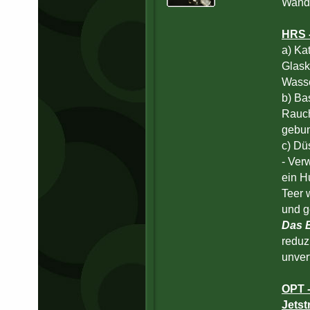
Wand
HRS -
a) Kat
Glask
Wasse
b) Ba
Rauch
gebu
c) Dü
- Ver
ein H
Teer 
und g
Das 
reduz
unver
OPT -
Jets