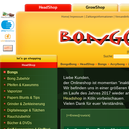
HeadShop
GrowShop
Home
|
Impressum
|
Zahlungsinformationen
|
Versandinf
[
Suche:
let´s go shopping
BongoBong
»
HeadShop
»
Bongs
»
Acrylbong
»
HeadShop
Bongs
Liebe Kunden,
Bong Zubehör
der Onlineshop ist momentan "inaktiv
Pfeifen & Kawumms
Wir befinden uns in einer größeren 
Vaporizer
im Laufe des Jahres 2017 wieder am
Papers Blunts & Tips
Headshop
in Köln vorbeischauen.
Vielen Dank für euer Verständnis.
Grinder & Zerkleinerung
Digitalwaage & Tütchen
[<<Erstes]
[<zurück]
Rauchzubehör
Bücher & DVDs