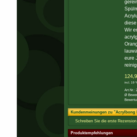
gerei
Spül
Acryl
diese
Wir e
acryl
Orang
lauwa
eure 
reini
124,9
incl. 19
Art.Nr.:
Ø Bewer
Bewertu
Kundenmeinungen zu "Acrylbong Kr
Schreiben Sie die erste Rezension
Produktempfehlungen