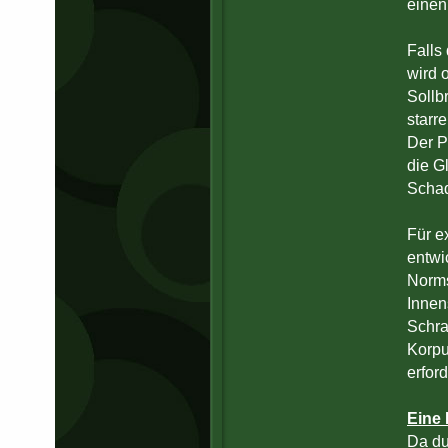
einen
Falls
wird o
Sollb
starr
Der P
die G
Schade
Für e
entwi
Norms
Innen
Schra
Korpu
erfor
Eine 
Da du