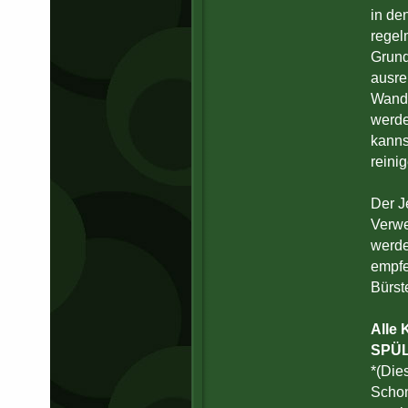
in de
regel
Grund
ausre
Wandi
werde
kanns
reini
Der J
Verwe
werde
empfe
Bürst
Alle 
SPÜ
*(Die
Schon