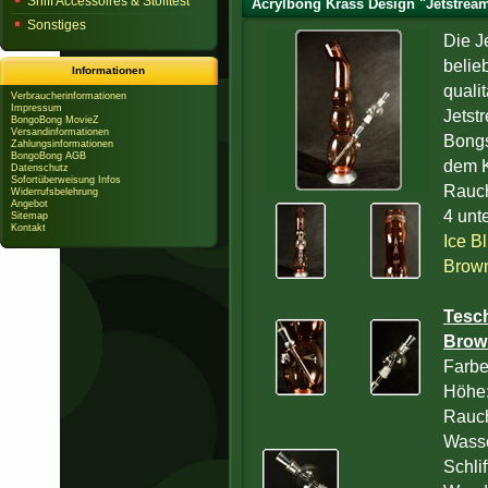
Sniff Accessoires & Stofftest
Acrylbong Krass Design "Jetstrea
Sonstiges
Die J
belie
Informationen
quali
Verbraucherinformationen
Impressum
Jetst
BongoBong MovieZ
Versandinformationen
Bongs
Zahlungsinformationen
BongoBong AGB
dem K
Datenschutz
Sofortüberweisung Infos
Rauch
Widerrufsbelehrung
Angebot
4 unt
Sitemap
Kontakt
Ice B
Brow
Tesc
Brow
Farbe
Höhe
Rauc
Wass
Schlif