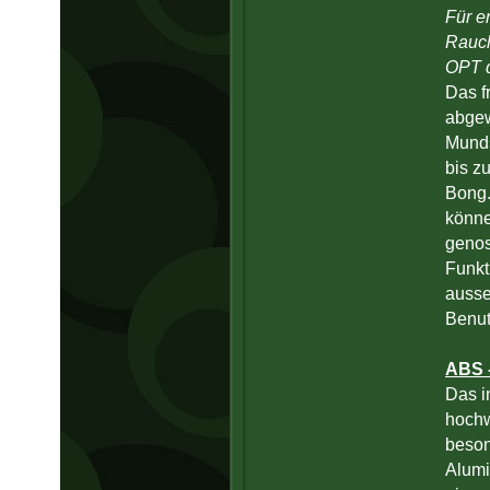
Für e
Rauch
OPT d
Das f
abgew
Munds
bis z
Bong.
könne
genos
Funkt
ausse
Benut
ABS 
Das i
hochw
beson
Alumi