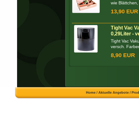
wie Blättchen,
13,90 EUR
Tight Vac 
0,29Liter - 
Tight Vac Vak
versch. Farben
8,90 EUR
Home
/
Aktuelle Angebote
/
Pro