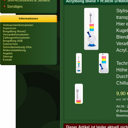
Sniff Accessoires & Stofftest
Acrylbong Blend > H:30cm D:40mm
Sonstiges
Styli
trans
Informationen
Hier 
Verbraucherinformationen
Impressum
Kugel
BongoBong MovieZ
Versandinformationen
Blend
Zahlungsinformationen
BongoBong AGB
Verar
Datenschutz
Sofortüberweisung Infos
Acryl.
Widerrufsbelehrung
Angebot
Sitemap
Kontakt
Techn
Höhe 
Durc
Chill
9,90 
incl. 19
Art.Nr.:
Ø Bewer
Bewertu
Dieser Artikel ist leider aktuell nic