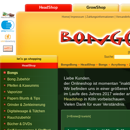
HeadShop
GrowShop
Home
|
Impressum
|
Zahlungsinformationen
|
Versandinf
[
Suche:
let´s go shopping
BongoBong
»
HeadShop
»
Bongs
»
Acrylbong
»
HeadShop
Bongs
Liebe Kunden,
Bong Zubehör
der Onlineshop ist momentan "inaktiv
Pfeifen & Kawumms
Wir befinden uns in einer größeren 
Vaporizer
im Laufe des Jahres 2017 wieder am
Papers Blunts & Tips
Headshop
in Köln vorbeischauen.
Vielen Dank für euer Verständnis.
Grinder & Zerkleinerung
Digitalwaage & Tütchen
[<<Erstes]
[<zurück]
Rauchzubehör
Bücher & DVDs