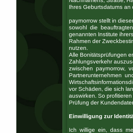
Nachnamens, Straße, Hau
Ihres Geburtsdatums an d
paymorrow stellt in di
sowohl die beauftragten
genannten Institute ihrer
Rahmen der Zweckbestim
nutzen.
Alle Bonitätsprüfungen e
Zahlungsverkehr auszus
zwischen paymorrow, v
Partnerunternehmen un
Wirtschaftsinformationsd
vor Schäden, die sich lan
auswirken. So profitiere
Prüfung der Kundendate
Einwilligung zur Identi
Ich willige ein, dass 