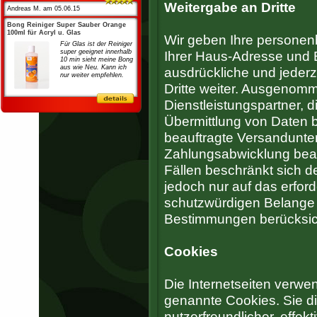
Weitergabe an Dritte
Andreas M. am 05.06.15
Bong Reiniger Super Sauber Orange
100ml für Acryl u. Glas
Wir geben Ihre personen
Für Glas ist der Reiniger
super geeignet innerhalb
Ihrer Haus-Adresse und E
10 min sieht meine Bong
aus wie Neu. Kann ich
ausdrückliche und jederze
nur weiter empfehlen.
Dritte weiter. Ausgenom
Dienstleistungspartner, d
Übermittlung von Daten b
beauftragte Versandunte
Zahlungsabwicklung beauft
Fällen beschränkt sich d
jedoch nur auf das erfor
schutzwürdigen Belange
Bestimmungen berücksich
Cookies
Die Internetseiten verwe
genannte Cookies. Sie d
nutzerfreundlicher, effek