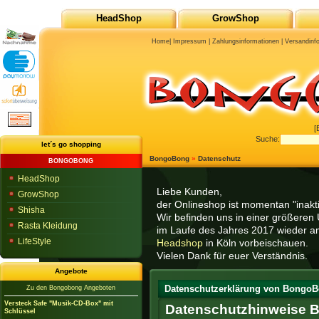
HeadShop
GrowShop
Home
|
Impressum
|
Zahlungsinformationen
|
Versandinf
[
Suche:
let´s go shopping
BongoBong
»
Datenschutz
BONGOBONG
HeadShop
Liebe Kunden,
GrowShop
der Onlineshop ist momentan "inaktiv
Shisha
Wir befinden uns in einer größeren 
Rasta Kleidung
im Laufe des Jahres 2017 wieder am
LifeStyle
Headshop
in Köln vorbeischauen.
Vielen Dank für euer Verständnis.
Angebote
Datenschutzerklärung von BongoB
Zu den Bongobong Angeboten
Versteck Safe "Musik-CD-Box" mit
Datenschutzhinweise 
Schlüssel