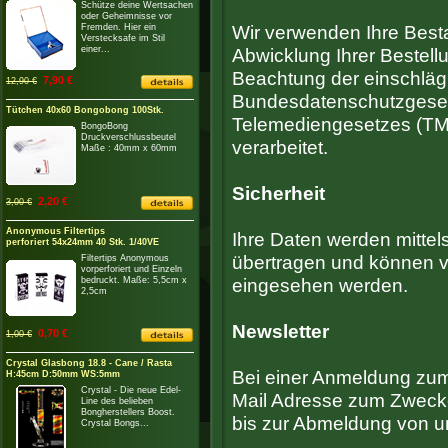
Schütze deine Wertsachen
oder Geheimnisse vor
Fremden. Hier ein
Wir verwenden Ihre Best
Verstecksafe im Stil
einer...
Abwicklung Ihrer Bestell
Beachtung der einschlägi
7,90 €
12,90 €
Bundesdatenschutzgese
Tütchen 40x60 Bongobong 100Stk.
Telemediengesetzes (TM
BongoBong
Druckverschlussbeutel
verarbeitet.
Maße : 40mm x 60mm
Sicherheit
2,20 €
3,00 €
Anonymous Filtertips
Ihre Daten werden mittel
perforiert 54x24mm 40 Stk. 1/40VE
übertragen und können v
Filtertips Anonymous
vorperforiert und Einzeln
bedruckt. Maße: 5,5cm x
eingesehen werden.
2,5cm
Newsletter
0,70 €
1,00 €
Crystal Glasbong 18.8 - Cane / Rasta
Bei einer Anmeldung zum 
H:45cm D:50mm WS:5mm
Crystal - Die neue Edel-
Mail Adresse zum Zweck
Line des belieben
Bongherstellers Boost.
bis zur Abmeldung von u
Crystal Bongs...