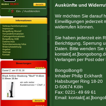
59,90 €
Auskünfte und Widerruf
89,90 €
Wir möchten Sie darauf hi
Einwilligungen jederzeit 
Informationen
widerrufen können.
Verbraucherinformationen
Impressum
BongoBong MovieZ
Versandinformationen
Zahlungsinformationen
Sie haben jederzeit ein 
BongoBong AGB
Datenschutz
Berichtigung, Sperrung 
Sofortüberweisung Infos
Widerrufsbelehrung
Daten. Bitte wenden Sie 
Angebot
Sitemap
kontakt[.at.]bongobong.d
Kontakt
Verlangen per Post oder 
Bewertungen
BongoBong®
Daniel Z. am 07.01.16
Inhaber Philip Eckhardt
Black Artline Glasbong "Skull" H:42cm
D:50mm 18.8er
Habsburger Ring 18-20
ein sehr netter
Kundenservice + Chef! :)
D-50674 Köln
Fax: 0221- 49 69 61
Email: kontakt[.at.]bong