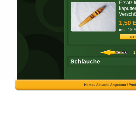
Ersatz 
kaputte
Verschö
1,50 
incl. 19
1
Schläuche
Home
/
Aktuelle Angebote
/
Pro