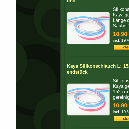
und
Silikon
Kaya gee
Länge c
Sauber"
10,90
incl. 19
Kaya Silikonschlauch L: 1
endstück
Silikon
Kaya gee
152 cm.
gereini
10,90
incl. 19