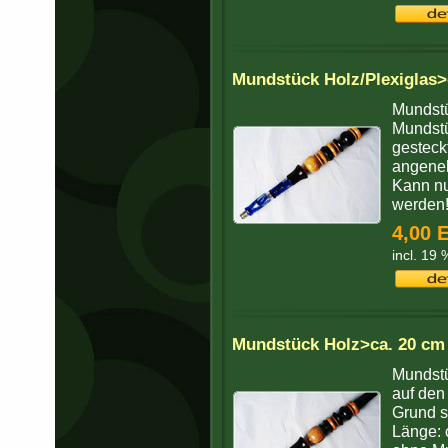
Mundstück Holz/Plexiglas>
Mundstü
Mundstü
gesteck
angeneh
Kann nu
werden
4,00 
incl. 19
Mundstück Holz>ca. 20 cm
Mundstü
auf den
Grund s
Länge: 