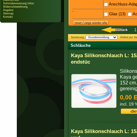
Datenschutz
Sofortüberweisung Infos
Anschluss-Adapt
Widerrufsbelehrung
Angebot
·
Glas (13)
Ac
Sitemap
Kontakt
1
Sortierung:
Artikel pro Se
Schläuche
Kaya Silikonschlauch L: 1
endstüc
Silikon
Kaya ge
152 cm.
gereini
0,00 
incl. 19
Kaya Silikonschlauch L: 15