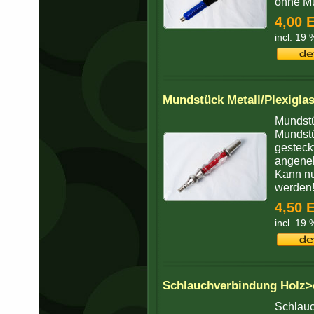
ohne Mu
4,00 
incl. 19
Mundstück Metall/Plexigla
Mundstü
Mundstü
gesteck
angeneh
Kann nu
werden
4,50 
incl. 19
Schlauchverbindung Holz>
Schlauc