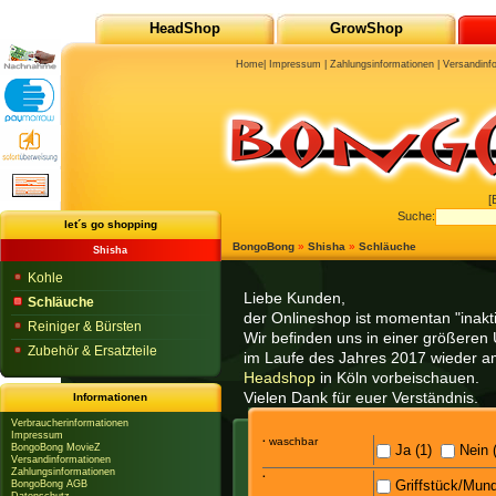
HeadShop
GrowShop
Home
|
Impressum
|
Zahlungsinformationen
|
Versandinf
[
Suche:
let´s go shopping
BongoBong
»
Shisha
»
Schläuche
Shisha
Kohle
Liebe Kunden,
Schläuche
der Onlineshop ist momentan "inaktiv
Reiniger & Bürsten
Wir befinden uns in einer größeren 
Zubehör & Ersatzteile
im Laufe des Jahres 2017 wieder am
Headshop
in Köln vorbeischauen.
Vielen Dank für euer Verständnis.
Informationen
Verbraucherinformationen
Impressum
·
waschbar
BongoBong MovieZ
Ja (1)
Nein (
Versandinformationen
Zahlungsinformationen
·
Griffstück/Mund
BongoBong AGB