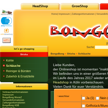
HeadShop
GrowShop
Home
|
Impressum
|
Zahlungsinformationen
|
Versandinf
[
Suche:
let´s go shopping
BongoBong
»
Shisha
»
Schläuche
Shisha
Kohle
Liebe Kunden,
Schläuche
der Onlineshop ist momentan "inaktiv
Reiniger & Bürsten
Wir befinden uns in einer größeren 
Zubehör & Ersatzteile
im Laufe des Jahres 2017 wieder am
Headshop
in Köln vorbeischauen.
Vielen Dank für euer Verständnis.
Informationen
Verbraucherinformationen
Impressum
·
waschbar
BongoBong MovieZ
Ja (1)
Nein (
Versandinformationen
Zahlungsinformationen
·
Griffstück/Mund
BongoBong AGB