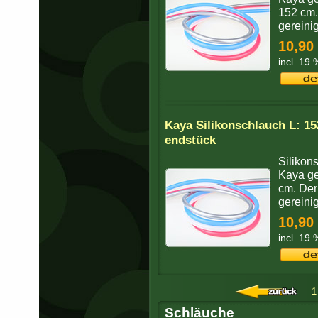
152 cm.
gereini
10,90
incl. 19
Kaya Silikonschlauch L: 1
endstück
Silikon
Kaya gee
cm. Der
gereini
10,90
incl. 19
1
Schläuche