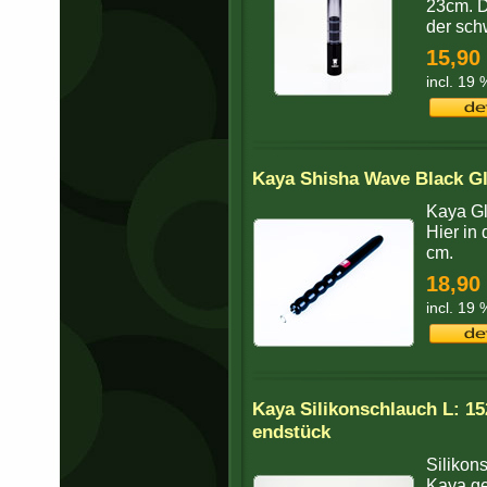
23cm. D
der schw
15,90
incl. 19
Kaya Shisha Wave Black G
Kaya Gl
Hier in
cm.
18,90
incl. 19
Kaya Silikonschlauch L: 1
endstück
Silikon
Kaya ge