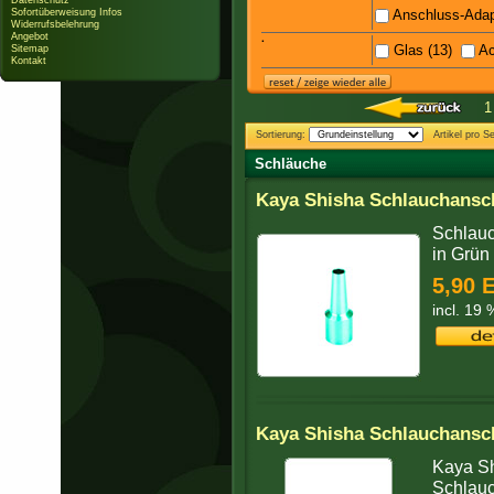
Datenschutz
Sofortüberweisung Infos
Anschluss-Adapt
Widerrufsbelehrung
Angebot
·
Glas (13)
Ac
Sitemap
Kontakt
1
Sortierung:
Artikel pro Se
Schläuche
Kaya Shisha Schlauchansch
Schlauc
in Grün 
5,90 
incl. 19
Kaya Shisha Schlauchansch
Kaya Sh
Schlauc