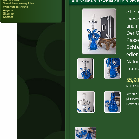
Datenschutz
Alu Shisha > 3 Schlauch H: 51cm Ki
Sofortüberweisung Infos
Widerrufsbelehrung
Angebot
Shish
Sitemap
Kontakt
Diese
und m
Der G
Passe
Schlä
edlen
Natür
Trans
55,90
incl. 19
Art.Nr.:
Ø Bewer
Bewertu