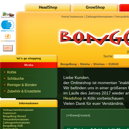
HeadShop
GrowShop
Home
|
Impressum
|
Zahlungsinformationen
|
Versandinf
[
Suche:
let´s go shopping
BongoBong
»
Shisha
»
Shishas
»
310043
Shisha
Kohle
Liebe Kunden,
Schläuche
der Onlineshop ist momentan "inaktiv
Reiniger & Bürsten
Wir befinden uns in einer größeren 
Zubehör & Ersatzteile
im Laufe des Jahres 2017 wieder am
Headshop
in Köln vorbeischauen.
Vielen Dank für euer Verständnis.
Informationen
Verbraucherinformationen
Impressum
[<<Erstes]
[<zurück]
BongoBong MovieZ
Versandinformationen
Zahlungsinformationen
BongoBong AGB