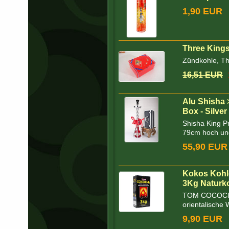
1,90 EUR
Three King
Zündkohle, T
16,51 EUR
Alu Shisha 
Box - Silver
Shisha King Pr
79cm hoch und
55,90 EUR
Kokos Kohle
3Kg Naturk
TOM COCOCHA 
orientalische 
9,90 EUR