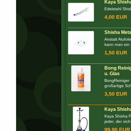
Kaya Shisha
Edelstahl Shi
4,00 EUR
Shisha Met
Anstatt Alufo
kann man ein 
1,50 EUR
Bong Reinig
u. Glas
BongReiniger
großartige Sc
3,50 EUR
Kaya Shish
Kaya Shisha 
jeder, der sic
99,90 EUR