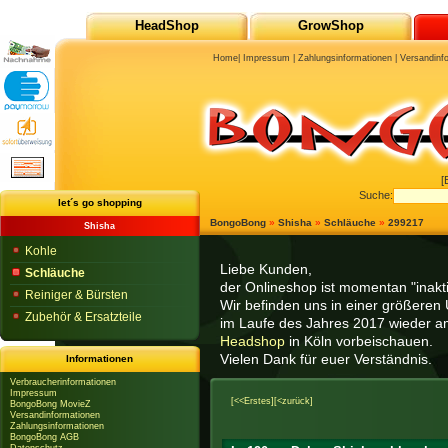
HeadShop
GrowShop
Home
|
Impressum
|
Zahlungsinformationen
|
Versandinf
[
Suche:
let´s go shopping
BongoBong
»
Shisha
»
Schläuche
»
299217
Shisha
Kohle
Liebe Kunden,
Schläuche
der Onlineshop ist momentan "inaktiv
Reiniger & Bürsten
Wir befinden uns in einer größeren 
Zubehör & Ersatzteile
im Laufe des Jahres 2017 wieder am
Headshop
in Köln vorbeischauen.
Vielen Dank für euer Verständnis.
Informationen
Verbraucherinformationen
Impressum
[<<Erstes]
[<zurück]
BongoBong MovieZ
Versandinformationen
Zahlungsinformationen
BongoBong AGB