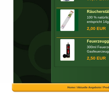
Räucherstä
100 % natürli
entspricht 14g
2,00 EUR
Feuerzeugg
300ml Feuerze
Gasfeuerzeug
2,50 EUR
Home
/
Aktuelle Angebote
/
Pro