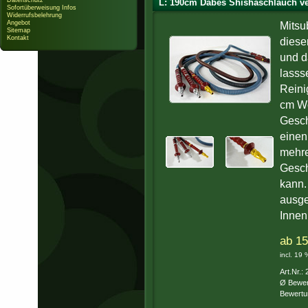
Datenschutz
L: 190cm Dabes Shishaschlauch ve
Sofortüberweisung Infos
Widerrufsbelehrung
Angebot
Mitsu
Sitemap
Kontakt
diese
und d
lasss
Reini
cm We
Gesch
einen
mehre
Gesch
kann.
ausge
Innen
ab 15
incl. 19
Art.Nr.:
Ø Bewer
Bewertu