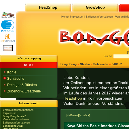
HeadShop
GrowShop
Home
|
Impressum
|
Zahlungsinformationen
|
Versandinf
[
Suche:
let´s go shopping
BongoBong
»
Shisha
»
Schläuche
»
640152
Shisha
Kohle
Liebe Kunden,
Schläuche
der Onlineshop ist momentan "inaktiv
Reiniger & Bürsten
Wir befinden uns in einer größeren 
Zubehör & Ersatzteile
im Laufe des Jahres 2017 wieder am
Headshop
in Köln vorbeischauen.
Vielen Dank für euer Verständnis.
Informationen
Verbraucherinformationen
Impressum
[<<Erstes]
[<zurück]
BongoBong MovieZ
Versandinformationen
Zahlungsinformationen
Kaya Shisha Basic Interlude Glasm
BongoBong AGB