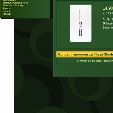
Datenschutz
Sofortüberweisung Infos
Widerrufsbelehrung
14,90
Angebot
Sitemap
incl. 19
Kontakt
Art.Nr.:
Ø Bewer
Bewertu
Kundenmeinungen zu "Kaya Shisha 
Schreiben Sie die erste Rezension