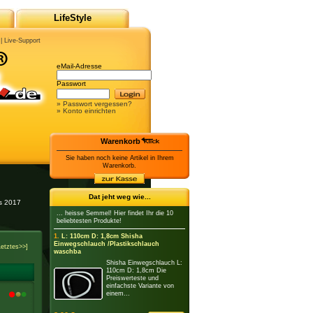
LifeStyle
|
Live-Support
eMail-Adresse
Passwort
» Passwort vergessen?
» Konto einrichten
Warenkorb
Sie haben noch keine Artikel in Ihrem
Warenkorb.
Dat jeht weg wie...
es 2017
... heisse Semmel! Hier findet Ihr die 10
beliebtesten Produkte!
1.
L: 110cm D: 1,8cm Shisha
Einwegschlauch /Plastikschlauch
Letztes>>]
waschba
Shisha Einwegschlauch L:
110cm D: 1,8cm Die
Preiswerteste und
einfachste Variante von
einem...