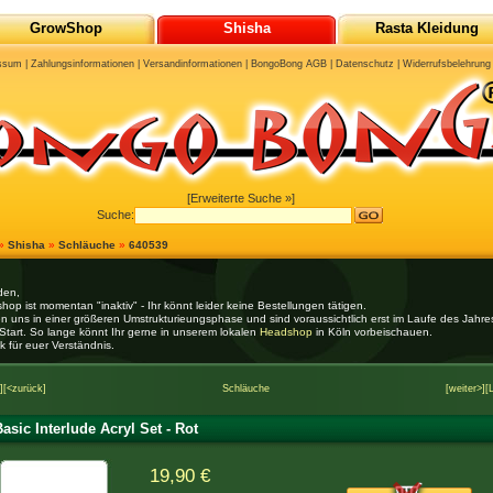
GrowShop
Shisha
Rasta Kleidung
ssum
|
Zahlungsinformationen
|
Versandinformationen
|
BongoBong AGB
|
Datenschutz
|
Widerrufsbelehrung
[Erweiterte Suche »]
Suche:
»
Shisha
»
Schläuche
»
640539
den,
hop ist momentan "inaktiv" - Ihr könnt leider keine Bestellungen tätigen.
en uns in einer größeren Umstrukturieungsphase und sind voraussichtlich erst im Laufe des Jahr
Start. So lange könnt Ihr gerne in unserem lokalen
Headshop
in Köln vorbeischauen.
k für euer Verständnis.
]
[<zurück]
Schläuche
[weiter>]
[
asic Interlude Acryl Set - Rot
19,90 €