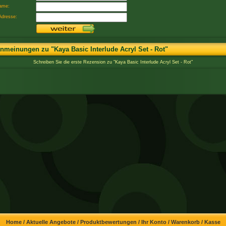
ame:
Adresse:
meinungen zu "Kaya Basic Interlude Acryl Set - Rot"
Schreiben Sie die erste Rezension zu "Kaya Basic Interlude Acryl Set - Rot"
Home
/
Aktuelle Angebote
/
Produktbewertungen
/
Ihr Konto
/
Warenkorb
/
Kasse