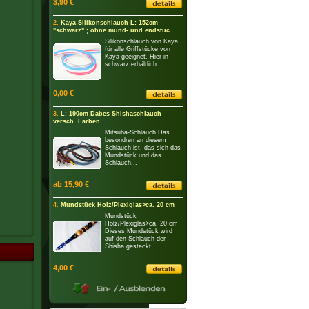
3,90 €
2.
Kaya Silikonschlauch L: 152cm
"schwarz" ; ohne mund- und endstüc
Silikonschlauch von Kaya
für alle Griffstücke von
Kaya geeignet. Hier in
schwarz erhältlich....
0,00 €
3.
L: 190cm Dabes Shishaschlauch
versch. Farben
Mitsuba-Schlauch Das
besondren an diesem
Schlauch ist, das sich das
Mundstück und das
Schlauch...
ab 15,90 €
4.
Mundstück Holz/Plexiglas>ca. 20 cm
Mundstück
Holz/Plexiglas>ca. 20 cm
Dieses Mundstück wird
auf den Schlauch der
Shisha gesteckt....
4,00 €