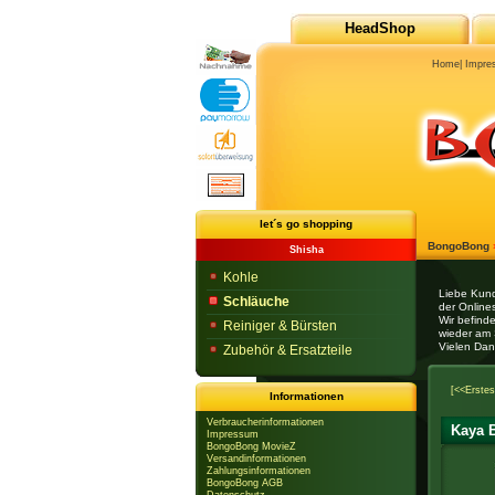
HeadShop
Home
|
Impre
let´s go shopping
BongoBong
Shisha
Kohle
Liebe Kun
Schläuche
der Onlines
Wir befind
Reiniger & Bürsten
wieder am 
Vielen Dan
Zubehör & Ersatzteile
[<<Erstes
Informationen
Verbraucherinformationen
Kaya B
Impressum
BongoBong MovieZ
Versandinformationen
Zahlungsinformationen
BongoBong AGB