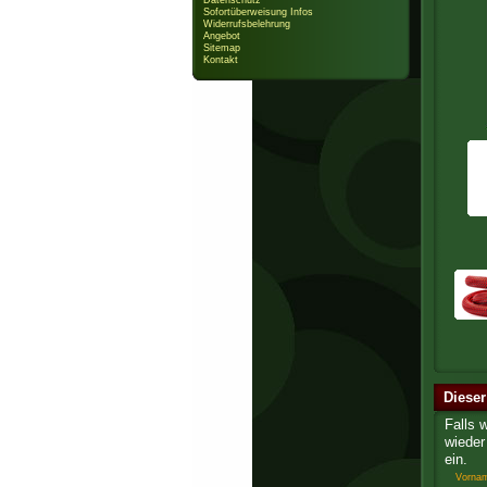
Datenschutz
Sofortüberweisung Infos
Widerrufsbelehrung
Angebot
Sitemap
Kontakt
Dieser
Falls 
wieder 
ein.
Vorna