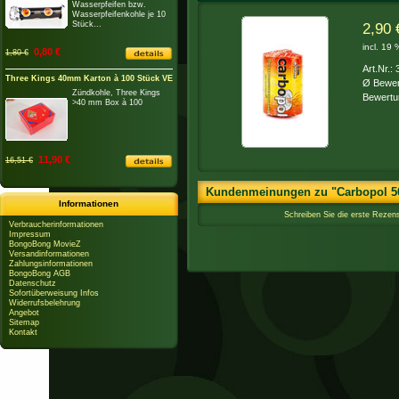
Wasserpfeifen bzw.
Wasserpfeifenkohle je 10
Stück...
2,90 
incl. 19
0,80 €
1,80 €
Art.Nr.:
Three Kings 40mm Karton à 100 Stück VE
Ø Bewer
Zündkohle, Three Kings
Bewertu
>40 mm Box à 100
11,90 €
16,51 €
Kundenmeinungen zu "Carbopol 5
Informationen
Schreiben Sie die erste Reze
Verbraucherinformationen
Impressum
BongoBong MovieZ
Versandinformationen
Zahlungsinformationen
BongoBong AGB
Datenschutz
Sofortüberweisung Infos
Widerrufsbelehrung
Angebot
Sitemap
Kontakt