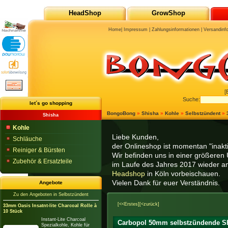
HeadShop
GrowShop
Home
|
Impressum
|
Zahlungsinformationen
|
Versandinf
[
Suche:
let´s go shopping
BongoBong
»
Shisha
»
Kohle
»
Selbstzündent
»
Shisha
Kohle
Liebe Kunden,
Schläuche
der Onlineshop ist momentan "inaktiv
Reiniger & Bürsten
Wir befinden uns in einer größeren 
Zubehör & Ersatzteile
im Laufe des Jahres 2017 wieder am
Headshop
in Köln vorbeischauen.
Vielen Dank für euer Verständnis.
Angebote
Zu den Angeboten in Selbstzündent
[<<Erstes]
[<zurück]
33mm Oasis Insatnt-lite Charcoal Rolle à
10 Stück
Instant-Lite Charcoal
Carbopol 50mm selbstzündende S
Spezialkohle, Kohle für