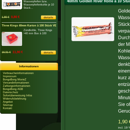
40mm Golden River Rolle à 10 Stü
Wasserpfeifen bzw.
Wasserpfeifenkohle je 10
Stück...
Golde
0,80 €
Wasse
1,80 €
Stück 
Three Kings 40mm Karton à 100 Stück VE
verpa
Zündkohle, Three Kings
>40 mm Box à 100
Durch
der M
Kohle
11,90 €
16,51 €
Wasse
denkb
Informationen
einem
Verbraucherinformationen
Impressum
kurz 
BongoBong MovieZ
Versandinformationen
entzü
Zahlungsinformationen
BongoBong AGB
gesch
Datenschutz
Sofortüberweisung Infos
Minut
Widerrufsbelehrung
Angebot
Sie o
Sitemap
Kontakt
Geruc
1,90 
incl. 19