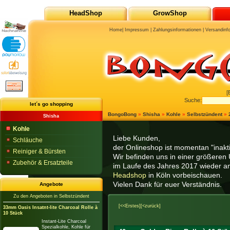
HeadShop
GrowShop
Home
|
Impressum
|
Zahlungsinformationen
|
Versandinf
[
Suche:
let´s go shopping
BongoBong
»
Shisha
»
Kohle
»
Selbstzündent
»
Shisha
Kohle
Liebe Kunden,
Schläuche
der Onlineshop ist momentan "inaktiv
Reiniger & Bürsten
Wir befinden uns in einer größeren 
Zubehör & Ersatzteile
im Laufe des Jahres 2017 wieder am
Headshop
in Köln vorbeischauen.
Vielen Dank für euer Verständnis.
Angebote
Zu den Angeboten in Selbstzündent
[<<Erstes]
[<zurück]
33mm Oasis Insatnt-lite Charcoal Rolle à
10 Stück
Instant-Lite Charcoal
Spezialkohle, Kohle für