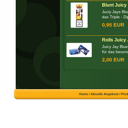
Blunt Juicy 
Juciy Jays Blu
das Triple - Di
0,95 EUR
Rolls Juicy
Juicy Jay Blu
für das beson
2,00 EUR
Home
/
Aktuelle Angebote
/
Pro