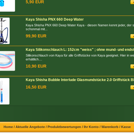
5,90 EUR
Kaya Shisha PNX 660 Deep Water
Kaya Shisha PNX 660 Deep Water Kaya - diesen Namen kennt jeder, der s
schonmal mit...
99,90 EUR
Kaya Silikonschlauch L: 152cm "weiss" ; ohne mund- und ends
Silikonschlauch von Kaya für alle Griffstücke von Kaya geeignet. Hier in w
erhältlich....
10,90 EUR
Kaya Shisha Bubble Interlude Glasmundstücke 2.0 Griffstück B
16,50 EUR
Home
/
Aktuelle Angebote
/
Produktbewertungen
/
Ihr Konto
/
Warenkorb
/
Kasse