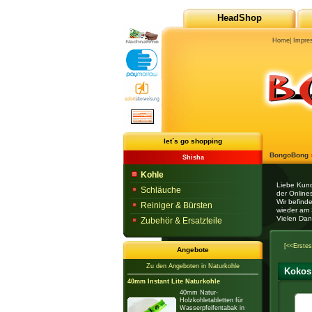
HeadShop
Home
|
Impre
let´s go shopping
BongoBong
Shisha
Kohle
Liebe Kun
Schläuche
der Onlines
Wir befind
Reiniger & Bürsten
wieder am 
Vielen Dan
Zubehör & Ersatzteile
[<<Erstes
Angebote
Zu den Angeboten in Naturkohle
Kokos 
40mm Instant Lite Naturkohle
40mm Natur-
Holzkohletabletten für
Wasserpfeifentabak in