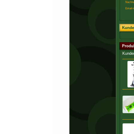
Nachn
Email-
Kunde
Produ
Kunden