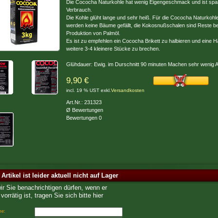
Die Cococha Naturkohle hat wenig Eigengeschmack und ist sp
Verbrauch.
Die Kohle glüht lange und sehr heiß. Für die Cococha Naturkohl
werden keine Bäume gefällt, die Kokosnußschalen sind Reste be
Produktion von Palmöl.
Es ist zu empfehlen ein Cococha Brikett zu halbieren und eine Hä
weitere 3-4 kleinere Stücke zu brechen.
Glühdauer: Ewig. im Durschnitt 90 minuten Machen sehr wenig 
9,90 €
incl. 19 % UST exkl.
Versandkosten
Art.Nr.: 231323
Ø Bewertungen
Bewertungen 0
 Artikel ist leider aktuell nicht auf Lager
wir Sie benachrichtigen dürfen, wenn er
vorrätig ist, tragen Sie sich bitte hier
me: