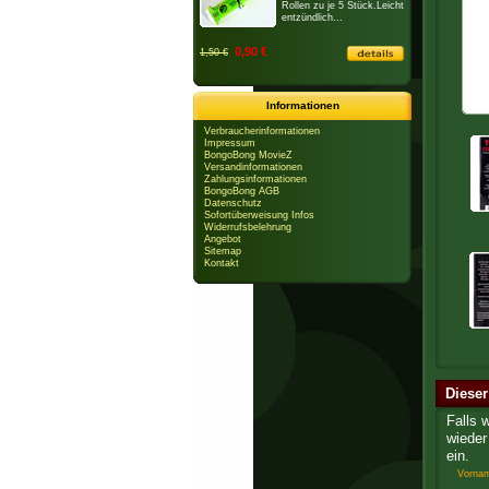
Rollen zu je 5 Stück.Leicht
entzündlich...
0,90 €
1,50 €
Informationen
Verbraucherinformationen
Impressum
BongoBong MovieZ
Versandinformationen
Zahlungsinformationen
BongoBong AGB
Datenschutz
Sofortüberweisung Infos
Widerrufsbelehrung
Angebot
Sitemap
Kontakt
Dieser
Falls 
wieder 
ein.
Vorna