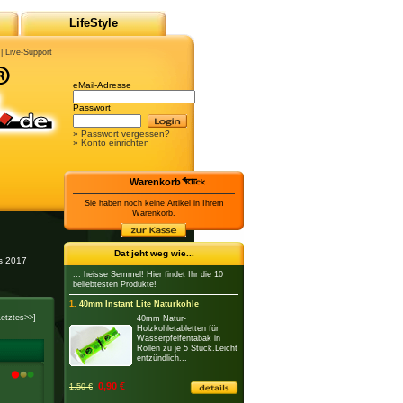
LifeStyle
|
Live-Support
eMail-Adresse
Passwort
» Passwort vergessen?
» Konto einrichten
Warenkorb
Sie haben noch keine Artikel in Ihrem
Warenkorb.
Dat jeht weg wie...
es 2017
... heisse Semmel! Hier findet Ihr die 10
beliebtesten Produkte!
1.
40mm Instant Lite Naturkohle
Letztes>>]
40mm Natur-
Holzkohletabletten für
Wasserpfeifentabak in
Rollen zu je 5 Stück.Leicht
entzündlich...
0,90 €
1,50 €