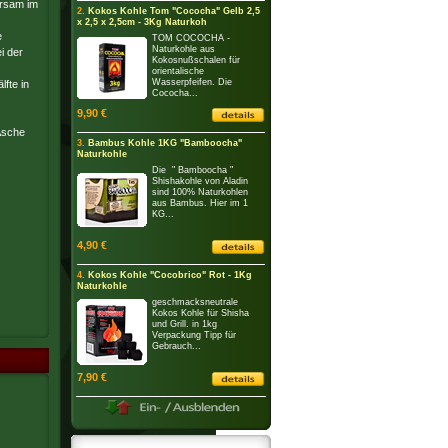
arsam im
2.
Kokos Kohle Tom "Cococha" Gelb 2,5
x 2,5 x 2,5cm - 3Kg Naturkoh
e
TOM COCOCHA -
Naturkohle aus
i der
Kokosnußschalen für
orientalische
Wasserpfeifen. Die
lfte in
Cococha...
9,90 €
Asche
3.
Bambus Kohle 1KG "Bamboocha"
Naturkohle
Die " Bamboocha "
Shishakohle von Aladin
sind 100% Naturkohlen
aus Bambus. Hier im 1
KG...
4,90 €
4.
Kokos Kohle "Cocobrico" Rot - 1Kg
Naturkohle
geschmacksneutrale
Kokos Kohle für Shisha
und Grill. in 1kg
Verpackung Tipp für
Gebrauch...
7,90 €