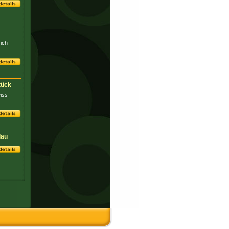
ich
tück
eiss
lau