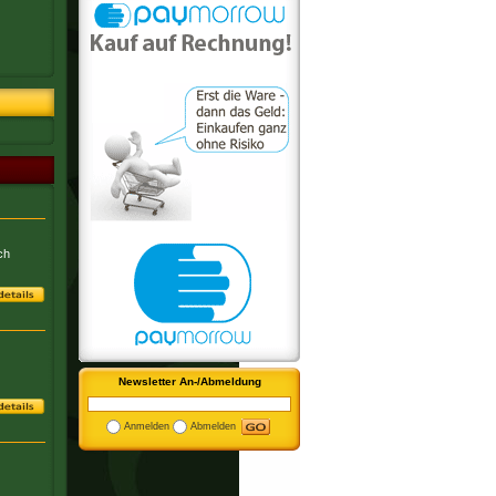
ch
Newsletter An-/Abmeldung
Anmelden
Abmelden