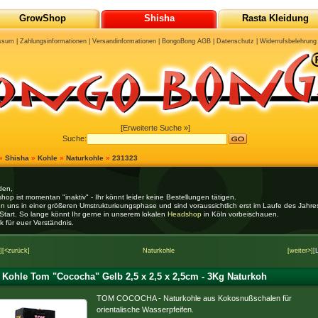
GrowShop
Shisha
Rasta Kleidung
ssum
|
Zahlungsinformationen
|
Versandinformationen
|
BongoBong AGB
|
Datenschutz
|
Widerrufsbelehrung
[Erweiterte Suche »]
Suche:
»
Shisha
»
Kohle
»
Naturkohle
»
231323
den,
hop ist momentan "inaktiv" - Ihr könnt leider keine Bestellungen tätigen.
en uns in einer größeren Umstrukturieungsphase und sind voraussichtlich erst im Laufe des Jahr
Start. So lange könnt Ihr gerne in unserem lokalen
Headshop
in Köln vorbeischauen.
k für euer Verständnis.
]
[<zurück]
Naturkohle
[weiter>]
[
Kohle Tom "Cococha" Gelb 2,5 x 2,5 x 2,5cm - 3Kg Naturkoh
TOM COCOCHA - Naturkohle aus Kokosnußschalen für
orientalische Wasserpfeifen.