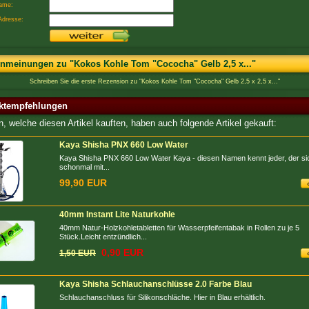
ame:
Adresse:
nmeinungen zu "Kokos Kohle Tom "Cococha" Gelb 2,5 x..."
Schreiben Sie die erste Rezension zu "Kokos Kohle Tom "Cococha" Gelb 2,5 x 2,5 x..."
ktempfehlungen
, welche diesen Artikel kauften, haben auch folgende Artikel gekauft:
Kaya Shisha PNX 660 Low Water
Kaya Shisha PNX 660 Low Water Kaya - diesen Namen kennt jeder, der si
schonmal mit...
99,90 EUR
40mm Instant Lite Naturkohle
40mm Natur-Holzkohletabletten für Wasserpfeifentabak in Rollen zu je 5
Stück.Leicht entzündlich...
0,90 EUR
1,50 EUR
Kaya Shisha Schlauchanschlüsse 2.0 Farbe Blau
Schlauchanschluss für Silikonschläche. Hier in Blau erhältlich.