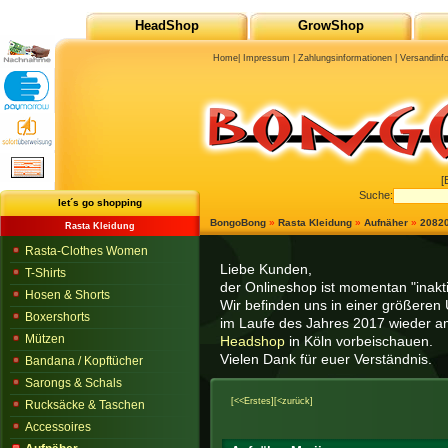
HeadShop
GrowShop
Home
|
Impressum
|
Zahlungsinformationen
|
Versandinf
[
Suche:
let´s go shopping
BongoBong
»
Rasta Kleidung
»
Aufnäher
»
2082
Rasta Kleidung
Rasta-Clothes Women
Liebe Kunden,
T-Shirts
der Onlineshop ist momentan "inaktiv
Hosen & Shorts
Wir befinden uns in einer größeren 
Boxershorts
im Laufe des Jahres 2017 wieder am
Mützen
Headshop
in Köln vorbeischauen.
Vielen Dank für euer Verständnis.
Bandana / Kopftücher
Sarongs & Schals
[<<Erstes]
[<zurück]
Rucksäcke & Taschen
Accessoires