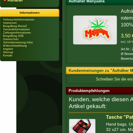
Aufnäher
Aufnäher Marijuana
Aufnä
Informationen
rotem
Verbraucherinformationen
Impressum
100% 
BongoBong MovieZ
Versandinformationen
Zahlungsinformationen
3,50 
BongoBong AGB
Datenschutz
incl. 19
Sofortüberweisung Infos
Widerrufsbelehrung
Art.Nr.:
Angebot
Sitemap
Ø Bewer
Kontakt
Bewertu
Kundenmeinungen zu "Aufnäher M
Schreiben Sie die er
Produktempfehlungen
Kunden, welche diesen Ar
Artikel gekauft:
Tasche "Pa
Hand bags. Um
32 x27 cm. Ma