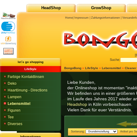
HeadShop
GrowShop
Home
|
Impressum
|
Zahlungsinformationen
|
Versandinf
[
Suche:
let´s go shopping
BongoBong
»
LifeStyle
»
Lebensmittel
»
Cleaner
LifeStyle
Farbige Kontaktlinsen
Liebe Kunden,
Deko
der Onlineshop ist momentan "inaktiv
Haartönung - Directions
Wir befinden uns in einer größeren 
Lampen
im Laufe des Jahres 2017 wieder am
Lebensmittel
Headshop
in Köln vorbeischauen.
Vielen Dank für euer Verständnis.
Figuren
Tee
Diverses
Sortierung:
Artikel pro Se
Informationen