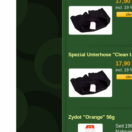
17,90
incl. 19
Spezial Unterhose "Clean 
17,90
incl. 19
Zydot "Orange" 56g
Seit 19
Nahrung