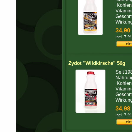
Kohlenh
Vitamin
Geschma
Wirkung 
34,90
incl. 7 %
Zydot "Wildkirsche" 56g
Seit 19
Nahrung
Kohlenh
Vitamin
Geschma
Wirkung 
34,98
incl. 7 %