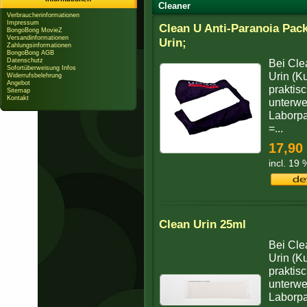
Cleaner
Verbraucherinformationen
Impressum
Clean U Anti-Paranoia Pac
BongoBong MovieZ
Versandinformationen
Urin;
Zahlungsinformationen
BongoBong AGB
Datenschutz
Bei Cle
Sofortüberweisung Infos
Urin (K
Widerrufsbelehrung
Angebot
praktisc
Sitemap
Kontakt
unterwe
Laborpa
=...
17,90
incl. 19
Clean Urin 25ml
Bei Cle
Urin (K
praktisc
unterwe
Laborpa