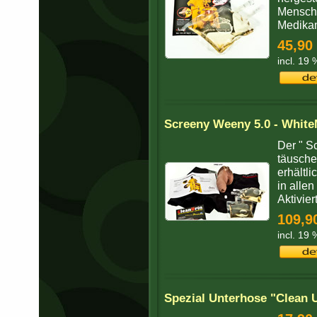
Mensche
Medikam
45,90
incl. 19
Screeny Weeny 5.0 - White
Der " S
täusche
erhältli
in alle
Aktivier
109,9
incl. 19
Spezial Unterhose "Clean U