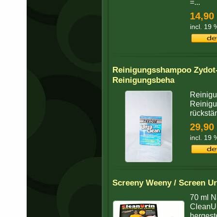
=...
14,90
incl. 19
Reinigungsshampoo Zydot- 
Reinigungsbeha
Reinigu
Reinigu
rückstä
29,90
incl. 19
Screeny Weeny / Screen Ur
70 ml N
CleanUr
hergeste