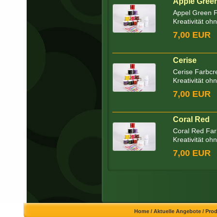
Apple Gree
Appel Green F
Kreativität oh
7,00 EUR
Cerise
Cerise Farbcr
Kreativität oh
7,00 EUR
Coral Red
Coral Red Far
Kreativität oh
7,00 EUR
Home
/
Aktuelle Angebote
/
Pro