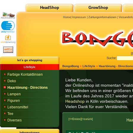
HeadShop
GrowShop
Home
|
Impressum
|
Zahlungsinformationen
|
Versandinf
[
Suche:
let´s go shopping
BongoBong
»
LifeStyle
»
Haartönung - Directions
LifeStyle
Farbige Kontaktlinsen
Liebe Kunden,
Deko
der Onlineshop ist momentan "inaktiv
Haartönung - Directions
Wir befinden uns in einer größeren 
Lampen
im Laufe des Jahres 2017 wieder am
Figuren
Headshop
in Köln vorbeischauen.
Vielen Dank für euer Verständnis.
Lebensmittel
Tee
[<<Erstes]
[<zurück]
Haa
Diverses
Informationen