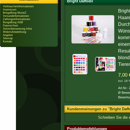
Bright Daffodil
Verbraucherinformationen
Impressum
Brigh
BongoBong MovieZ
Versandinformationen
Haare
Zahlungsinformationen
BongoBong AGB
Durch
Datenschutz
Sofortüberweisung Infos
Wünsc
Widerrufsbelehrung
Angebot
kommt
Sitemap
Kontakt
einem
Resul
blond
Tiere
7,00 
incl. 19
Art.Nr.:
Ø Bewer
Bewertu
Kundenmeinungen zu "Bright Daffo
Schreiben Sie die 
Produktempfehlungen