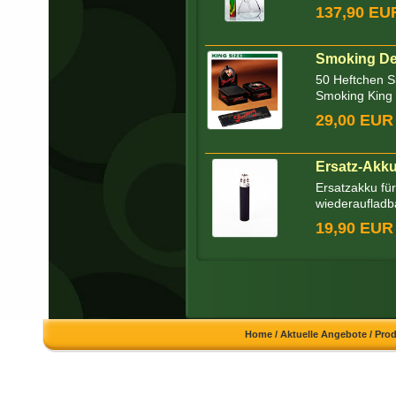
137,90 EU
Smoking Del
50 Heftchen S
Smoking King S
29,00 EUR
Ersatz-Akku
Ersatzakku fü
wiederaufladb
19,90 EUR
Home
/
Aktuelle Angebote
/
Pro