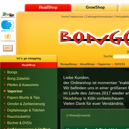
HeadShop
GrowShop
Home
|
Impressum
|
Zahlungsinformationen
|
Versandinf
[
Suche:
let´s go shopping
BongoBong
»
HeadShop
»
Vaporizer
»
520153
HeadShop
Bongs
Liebe Kunden,
Bong Zubehör
der Onlineshop ist momentan "inaktiv
Pfeifen & Kawumms
Wir befinden uns in einer größeren 
Vaporizer
im Laufe des Jahres 2017 wieder am
Papers Blunts & Tips
Headshop
in Köln vorbeischauen.
Vielen Dank für euer Verständnis.
Grinder & Zerkleinerung
Digitalwaage & Tütchen
[<<Erstes]
[<zurück]
Rauchzubehör
Bücher & DVDs