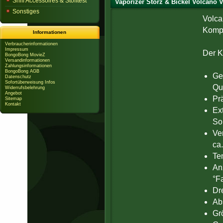
Sniff Accessoires & Stofftest
Vaporizer Storz & Bickel Volcano Va
Sonstiges
Volca
Kompl
Informationen
Verbraucherinformationen
Impressum
Der K
BongoBong MovieZ
Versandinformationen
Zahlungsinformationen
BongoBong AGB
Gep
Datenschutz
Sofortüberweisung Infos
Qua
Widerrufsbelehrung
Angebot
Pr
Sitemap
Kontakt
Ex
So
Ve
ca
Te
An
°F
Dr
Ab
Gr