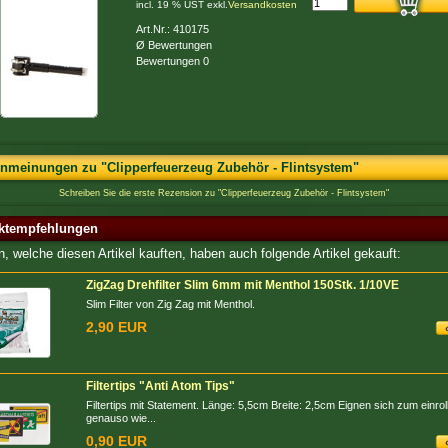
incl. 19 % UST exkl.
Versandkosten
Art.Nr.: 410175
Ø Bewertungen
Bewertungen 0
nmeinungen zu "Clipperfeuerzeug Zubehör - Flintsystem"
Schreiben Sie die erste Rezension zu "Clipperfeuerzeug Zubehör - Flintsystem"
ktempfehlungen
, welche diesen Artikel kauften, haben auch folgende Artikel gekauft:
ZigZag Drehfilter Slim 6mm mit Menthol 150Stk. 1/10VE
Slim Filter von Zig Zag mit Menthol.
2,90 EUR
Filtertips "Anti Atom Tips"
Filtertips mit Statement. Länge: 5,5cm Breite: 2,5cm Eignen sich zum einrol
genauso wie...
0,90 EUR