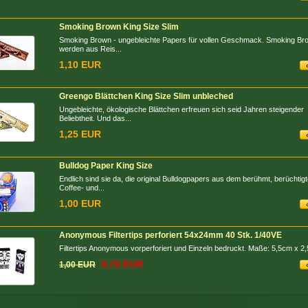
Smoking Brown King Size Slim
Smoking Brown - ungebleichte Papers für vollen Geschmack. Smoking Br
werden aus Reis...
1,10 EUR
Greengo Blättchen King Size Slim unbleched
Ungebleichte, ökologische Blättchen erfreuen sich seid Jahren steigender
Beliebtheit. Und das...
1,25 EUR
Bulldog Paper King Size
Endlich sind sie da, die original Bulldogpapers aus dem berühmt, berüchtig
Coffee- und...
1,00 EUR
Anonymous Filtertips perforiert 54x24mm 40 Stk. 1/40VE
Filtertips Anonymous vorperforiert und Einzeln bedruckt. Maße: 5,5cm x 2
0,70 EUR
1,00 EUR