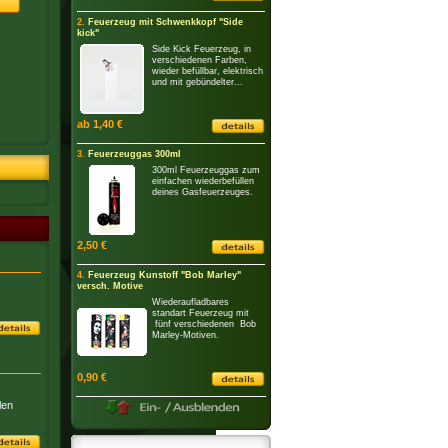
2.
Feuerzeug mit Schwenkkopf "Side
kick"
Side Kick Feuerzeug, in
verschiedenen Farben,
wieder befüllbar, elektrisch
und mit gebündelter...
ab 1,40 €
3.
Feuerzeuggas 300ml
300ml Feuerzeuggas zum
einfachen wiederbefüllen
deines Gasfeuerzeuges.
2,50 €
4.
Feuerzeug Kunstoff "Bob Marley"
versch. Motive
Wiederaufladbares
standart Feuerzeug mit
fünf verschiedenen Bob
Marley-Motiven.
0,90 €
len