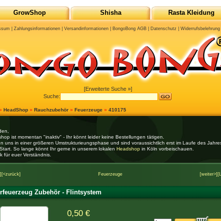
GrowShop
Shisha
Rasta Kleidung
ssum
|
Zahlungsinformationen
|
Versandinformationen
|
BongoBong AGB
|
Datenschutz
|
Widerrufsbelehrung
[Erweiterte Suche »]
Suche:
»
HeadShop
»
Rauchzubehör
»
Feuerzeuge
»
410175
den,
hop ist momentan "inaktiv" - Ihr könnt leider keine Bestellungen tätigen.
en uns in einer größeren Umstrukturieungsphase und sind voraussichtlich erst im Laufe des Jahr
Start. So lange könnt Ihr gerne in unserem lokalen
Headshop
in Köln vorbeischauen.
k für euer Verständnis.
]
[<zurück]
Feuerzeuge
[weiter>]
[
rfeuerzeug Zubehör - Flintsystem
0,50 €