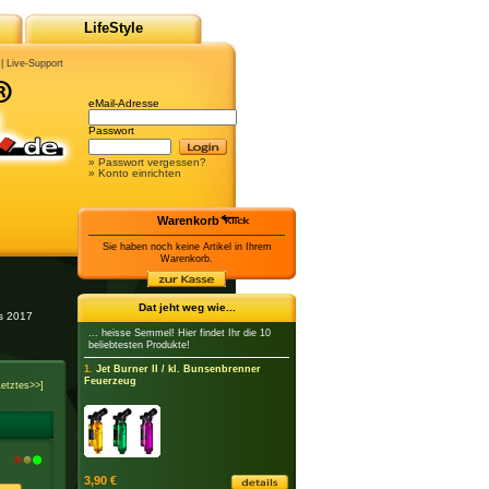
LifeStyle
|
Live-Support
eMail-Adresse
Passwort
» Passwort vergessen?
» Konto einrichten
Warenkorb
Sie haben noch keine Artikel in Ihrem
Warenkorb.
Dat jeht weg wie...
es 2017
... heisse Semmel! Hier findet Ihr die 10
beliebtesten Produkte!
1.
Jet Burner II / kl. Bunsenbrenner
Feuerzeug
Letztes>>]
3,90 €