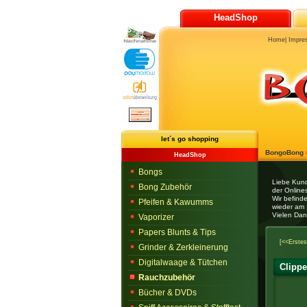
HeadShop
Home
|
Impre
let´s go shopping
BongoBong
HeadShop
Bongs
Liebe Kun
Bong Zubehör
der Onlines
Wir befind
Pfeifen & Kawumms
wieder am 
Vielen Dan
Vaporizer
Papers Blunts & Tips
[<<Erstes
Grinder & Zerkleinerung
Digitalwaage & Tütchen
Clippe
Rauchzubehör
Bücher & DVDs