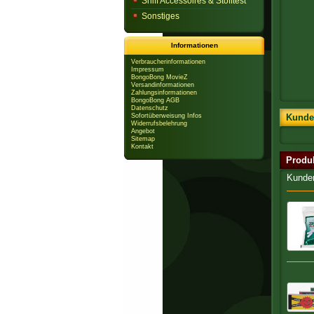
Sniff Accessoires & Stofftest
Sonstiges
Informationen
Verbraucherinformationen
Impressum
BongoBong MovieZ
Versandinformationen
Zahlungsinformationen
BongoBong AGB
Datenschutz
Sofortüberweisung Infos
Kunde
Widerrufsbelehrung
Angebot
Sitemap
Kontakt
Produ
Kunden