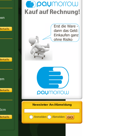
own
tem
Newsletter An-/Abmeldung
,5cm
Anmelden
Abmelden