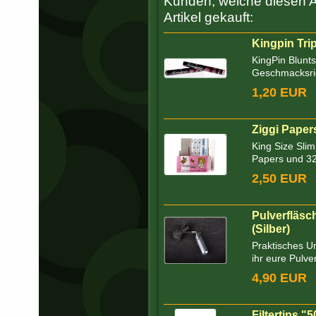
Kunden, welche diesen Ar
Artikel gekauft:
Kingpin Tri
KingPin Blunt
Geschmacksri
1,20 EUR
Ziggi Papers
King Size Slim
Papers und 32x
2,50 EUR
Pulverfläs
(Silber)
Praktisches U
ihr eure Pulve
4,90 EUR
Filtertips "