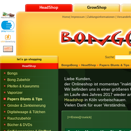
HeadShop
GrowShop
Home
|
Impressum
|
Zahlungsinformationen
|
Versandinf
[
Suche:
let´s go shopping
BongoBong
»
HeadShop
»
Papers Blunts & Tips
HeadShop
Bongs
Liebe Kunden,
Bong Zubehör
der Onlineshop ist momentan "inaktiv
Pfeifen & Kawumms
Wir befinden uns in einer größeren 
Vaporizer
im Laufe des Jahres 2017 wieder am
Papers Blunts & Tips
Headshop
in Köln vorbeischauen.
Vielen Dank für euer Verständnis.
Grinder & Zerkleinerung
Digitalwaage & Tütchen
[<<Erstes]
[<zurück]
Rauchzubehör
Bücher & DVDs