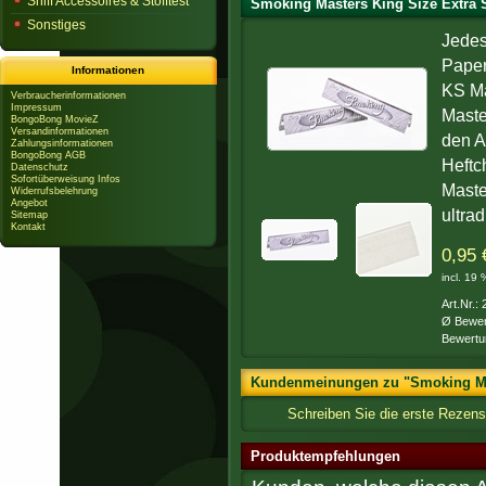
Sniff Accessoires & Stofftest
Smoking Masters King Size Extra 
Sonstiges
Jedes
Paper
Informationen
KS Ma
Verbraucherinformationen
Impressum
Maste
BongoBong MovieZ
Versandinformationen
den A
Zahlungsinformationen
BongoBong AGB
Heftc
Datenschutz
Sofortüberweisung Infos
Maste
Widerrufsbelehrung
Angebot
ultra
Sitemap
Kontakt
0,95 
incl. 19
Art.Nr.:
Ø Bewer
Bewertu
Kundenmeinungen zu "Smoking Mas
Schreiben Sie die erste Rezen
Produktempfehlungen