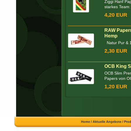
Ziggi Hanf Pap
starkes Team: 
4,20 EUR
RAW Papers 
Hemp
Natur Pur & 1
2,30 EUR
OCB King Si
OCB Slim Prem
Papers von OC
1,20 EUR
Home
/
Aktuelle Angebote
/
Pro