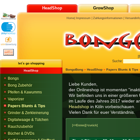
HeadShop
GrowShop
Home
|
Impressum
|
Zahlungsinformationen
|
Versandinf
[
Suche:
let´s go shopping
BongoBong
»
HeadShop
»
Papers Blunts & Tips
HeadShop
Bongs
Liebe Kunden,
Bong Zubehör
der Onlineshop ist momentan "inaktiv
Pfeifen & Kawumms
Wir befinden uns in einer größeren 
Vaporizer
im Laufe des Jahres 2017 wieder am
Papers Blunts & Tips
Headshop
in Köln vorbeischauen.
Vielen Dank für euer Verständnis.
Grinder & Zerkleinerung
Digitalwaage & Tütchen
[<<Erstes]
[<zurück]
Rauchzubehör
Bücher & DVDs