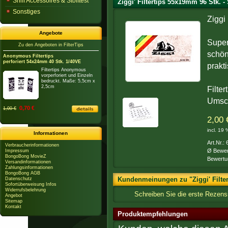
Sniff Accessoires & Stofftest
Ziggi' Filtertips 55x19mm 96 Stk. -
Sonstiges
Ziggi
Angebote
Super
Zu den Angeboten in FilterTips
schön
Anonymous Filtertips
perforiert 54x24mm 40 Stk. 1/40VE
prakt
Filtertips Anonymous
vorperforiert und Einzeln
bedruckt. Maße: 5,5cm x
2,5cm
Filte
Umsch
0,70 €
1,00 €
2,00 
incl. 19
Informationen
Art.Nr.:
Verbraucherinformationen
Ø Bewer
Impressum
BongoBong MovieZ
Bewertu
Versandinformationen
Zahlungsinformationen
BongoBong AGB
Kundenmeinungen zu "Ziggi' Filter
Datenschutz
Sofortüberweisung Infos
Widerrufsbelehrung
Schreiben Sie die erste Rezensi
Angebot
Sitemap
Kontakt
Produktempfehlungen