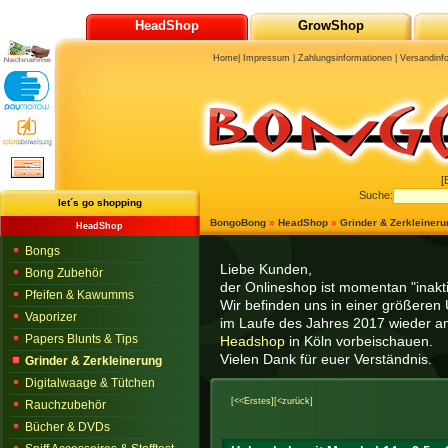
HeadShop
GrowShop
Home
|
Impressum
|
Zahlungsinformationen
|
Versandinf
[
Suche:
let´s go shopping
BongoBong
»
HeadShop
»
Grinder & Zerkleineru
HeadShop
Bongs
Liebe Kunden,
Bong Zubehör
der Onlineshop ist momentan "inaktiv
Pfeifen & Kawumms
Wir befinden uns in einer größeren 
Vaporizer
im Laufe des Jahres 2017 wieder am
Papers Blunts & Tips
Headshop
in Köln vorbeischauen.
Vielen Dank für euer Verständnis.
Grinder & Zerkleinerung
Digitalwaage & Tütchen
[<<Erstes]
[<zurück]
Rauchzubehör
Bücher & DVDs