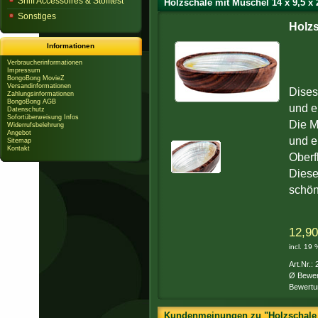
Sniff Accessoires & Stofftest
Holzschale mit Muschel 14 x 9,5 x
Sonstiges
Holzs
Informationen
Verbraucherinformationen
Impressum
BongoBong MovieZ
Versandinformationen
Dises
Zahlungsinformationen
BongoBong AGB
und e
Datenschutz
Sofortüberweisung Infos
Die M
Widerrufsbelehrung
Angebot
und e
Sitemap
Kontakt
Oberf
Diese
schön
12,90
incl. 19
Art.Nr.:
Ø Bewer
Bewertu
Kundenmeinungen zu "Holzschale m