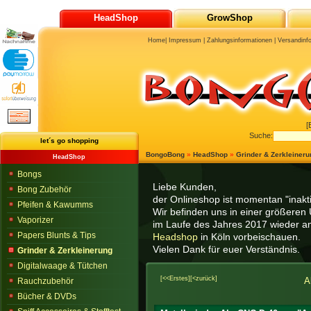
HeadShop
GrowShop
Home
|
Impressum
|
Zahlungsinformationen
|
Versandinf
[
Suche:
let´s go shopping
BongoBong
»
HeadShop
»
Grinder & Zerkleineru
HeadShop
Bongs
Liebe Kunden,
Bong Zubehör
der Onlineshop ist momentan "inaktiv
Pfeifen & Kawumms
Wir befinden uns in einer größeren 
Vaporizer
im Laufe des Jahres 2017 wieder am
Papers Blunts & Tips
Headshop
in Köln vorbeischauen.
Vielen Dank für euer Verständnis.
Grinder & Zerkleinerung
Digitalwaage & Tütchen
[<<Erstes]
[<zurück]
A
Rauchzubehör
Bücher & DVDs