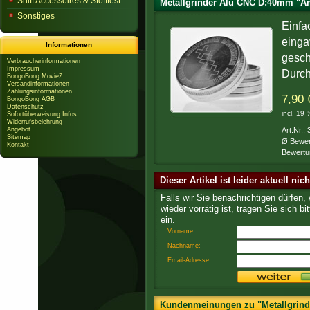
Sniff Accessoires & Stofftest
Metallgrinder Alu CNC D:40mm "Am
Sonstiges
Einfa
einga
Informationen
gesch
Verbraucherinformationen
Impressum
Durc
BongoBong MovieZ
Versandinformationen
Zahlungsinformationen
7,90 
BongoBong AGB
Datenschutz
incl. 19
Sofortüberweisung Infos
Widerrufsbelehrung
Angebot
Art.Nr.:
Sitemap
Ø Bewer
Kontakt
Bewertu
Dieser Artikel ist leider aktuell nic
Falls wir Sie benachrichtigen dürfen,
wieder vorrätig ist, tragen Sie sich bit
ein.
Vorname:
Nachname:
Email-Adresse:
Kundenmeinungen zu "Metallgrind