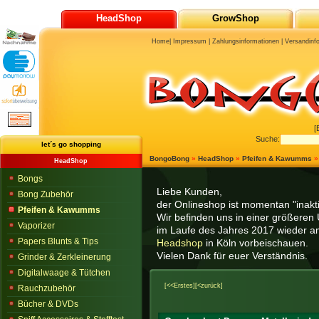
HeadShop
GrowShop
Home
|
Impressum
|
Zahlungsinformationen
|
Versandinf
[
Suche:
let´s go shopping
BongoBong
»
HeadShop
»
Pfeifen & Kawumms
HeadShop
Bongs
Liebe Kunden,
Bong Zubehör
der Onlineshop ist momentan "inaktiv
Pfeifen & Kawumms
Wir befinden uns in einer größeren 
Vaporizer
im Laufe des Jahres 2017 wieder am
Papers Blunts & Tips
Headshop
in Köln vorbeischauen.
Vielen Dank für euer Verständnis.
Grinder & Zerkleinerung
Digitalwaage & Tütchen
[<<Erstes]
[<zurück]
Rauchzubehör
Bücher & DVDs