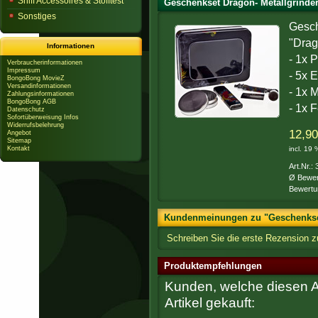
Sniff Accessoires & Stofftest
Geschenkset Dragon- Metallgrinder,
Sonstiges
Gesch
"Drag
Informationen
- 1x P
Verbraucherinformationen
Impressum
- 5x 
BongoBong MovieZ
Versandinformationen
- 1x M
Zahlungsinformationen
BongoBong AGB
- 1x 
Datenschutz
Sofortüberweisung Infos
Widerrufsbelehrung
12,90
Angebot
Sitemap
Kontakt
incl. 19
Art.Nr.:
Ø Bewer
Bewertu
Kundenmeinungen zu "Geschenkset 
Schreiben Sie die erste Rezension z
Produktempfehlungen
Kunden, welche diesen Ar
Artikel gekauft: