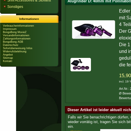
Sniff Accessoires & Stofftest
Alugrinder D: 40mm mit Pollinator
Sonstiges
Edler
mit S
Informationen
4 Teil
Verbraucherinformationen
Impressum
Der G
BongoBong MovieZ
Versandinformationen
eloxie
Zahlungsinformationen
BongoBong AGB
Die 1
Datenschutz
Sofortüberweisung Infos
und i
Widerrufsbelehrung
Angebot
gedul
Sitemap
Kontakt
die f
15,90
incl. 19
Art.Nr.:
Ø Bewer
Bewertu
Dieser Artikel ist leider aktuell nic
Falls wir Sie benachrichtigen dürfen,
wieder vorrätig ist, tragen Sie sich bit
ein.