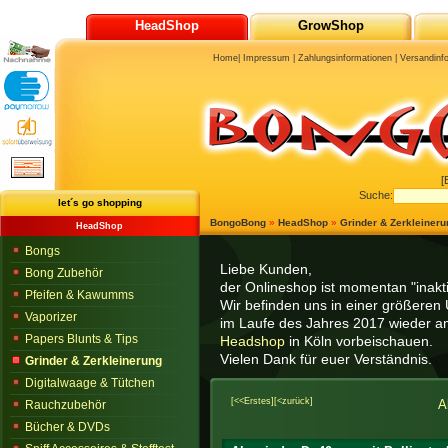
HeadShop
GrowShop
Home
|
Impressum
|
Zahlungsinformationen
|
Versandinf
[
Suche:
let´s go shopping
BongoBong
»
HeadShop
»
Grinder & Zerkleineru
HeadShop
Bongs
Liebe Kunden,
Bong Zubehör
der Onlineshop ist momentan "inaktiv
Pfeifen & Kawumms
Wir befinden uns in einer größeren 
Vaporizer
im Laufe des Jahres 2017 wieder am
Papers Blunts & Tips
Headshop
in Köln vorbeischauen.
Vielen Dank für euer Verständnis.
Grinder & Zerkleinerung
Digitalwaage & Tütchen
[<<Erstes]
[<zurück]
A
Rauchzubehör
Bücher & DVDs