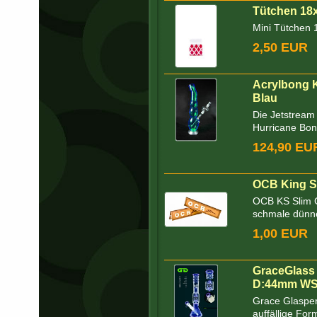
Tütchen 18
Mini Tütchen 
2,50 EUR
Acrylbong K
Blau
Die Jetstream 
Hurricane Bong
124,90 EU
OCB King Si
OCB KS Slim G
schmale dünne
1,00 EUR
GraceGlass
D:44mm WS
Grace Glasper
auffällige For