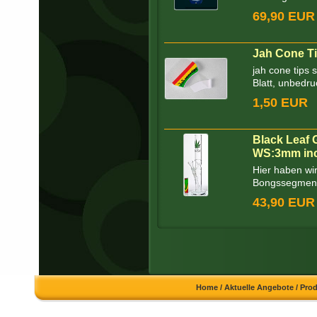
69,90 EUR
Jah Cone Ti
jah cone tips 
Blatt, unbedruc
1,50 EUR
Black Leaf
WS:3mm inc
Hier haben wir
Bongssegment.
43,90 EUR
Home
/
Aktuelle Angebote
/
Pro