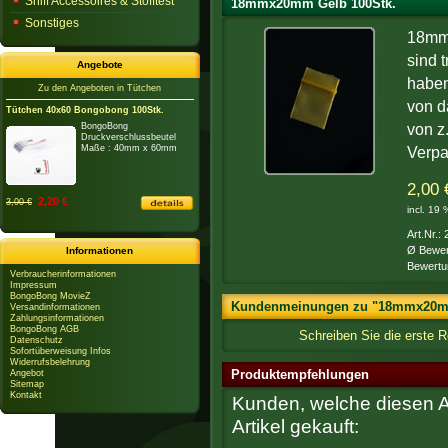
Sniff Accessoires & Stofftest
18mmx20mm Gelb 100Stk.
Sonstiges
18mm 
sind 
Angebote
haben
Zu den Angeboten in Tütchen
von d
Tütchen 40x60 Bongobong 100Stk.
BongoBong
von z
Druckverschlussbeutel
Maße : 40mm x 60mm
Verpa
2,00 
2,20 €
3,00 €
incl. 19
Art.Nr.:
Ø Bewer
Informationen
Bewertu
Verbraucherinformationen
Impressum
BongoBong MovieZ
Kundenmeinungen zu "18mmx20mm
Versandinformationen
Zahlungsinformationen
BongoBong AGB
Schreiben Sie die erste
Datenschutz
Sofortüberweisung Infos
Widerrufsbelehrung
Produktempfehlungen
Angebot
Sitemap
Kontakt
Kunden, welche diesen Ar
Artikel gekauft: