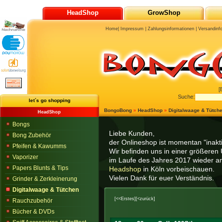
HeadShop
GrowShop
Home
|
Impressum
|
Zahlungsinformationen
|
Versandinf
[
Suche:
let´s go shopping
BongoBong
»
HeadShop
»
Digitalwaage & Tütch
HeadShop
Bongs
Liebe Kunden,
Bong Zubehör
der Onlineshop ist momentan "inaktiv
Pfeifen & Kawumms
Wir befinden uns in einer größeren 
Vaporizer
im Laufe des Jahres 2017 wieder am
Papers Blunts & Tips
Headshop
in Köln vorbeischauen.
Vielen Dank für euer Verständnis.
Grinder & Zerkleinerung
Digitalwaage & Tütchen
[<<Erstes]
[<zurück]
Rauchzubehör
Bücher & DVDs