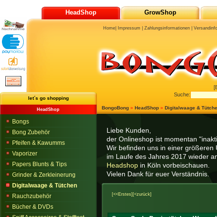
HeadShop
GrowShop
Home
|
Impressum
|
Zahlungsinformationen
|
Versandinf
[
Suche:
let´s go shopping
BongoBong
»
HeadShop
»
Digitalwaage & Tütch
HeadShop
Bongs
Liebe Kunden,
Bong Zubehör
der Onlineshop ist momentan "inaktiv
Pfeifen & Kawumms
Wir befinden uns in einer größeren 
Vaporizer
im Laufe des Jahres 2017 wieder am
Papers Blunts & Tips
Headshop
in Köln vorbeischauen.
Vielen Dank für euer Verständnis.
Grinder & Zerkleinerung
Digitalwaage & Tütchen
[<<Erstes]
[<zurück]
Rauchzubehör
Bücher & DVDs