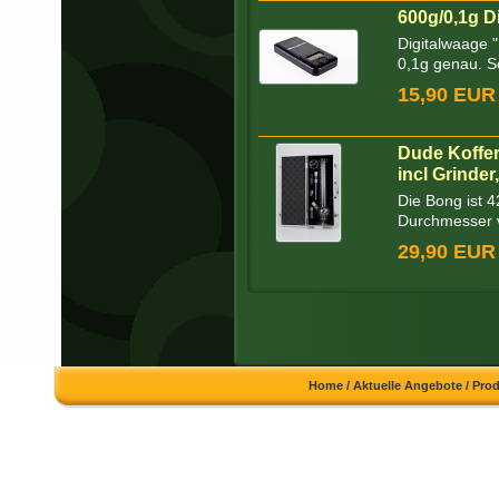
600g/0,1g D
Digitalwaage 
0,1g genau. Sc
15,90 EUR
Dude Koffe
incl Grinder
Die Bong ist 
Durchmesser 
29,90 EUR
Home
/
Aktuelle Angebote
/
Pro