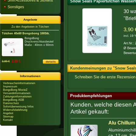
Sniff Accessoires & Stofftest
Snow Seals Papiertütchen Wasserfe
Sonstiges
30 wa
"Brie
Angebote
Zu den Angeboten in Tütchen
3,90 
Tütchen 40x60 Bongobong 100Stk.
incl. 19
BongoBong
Druckverschlussbeutel
Art.Nr.:
Maße : 40mm x 60mm
Ø Bewer
Bewertu
2,20 €
3,00 €
Kundenmeinungen zu "Snow Seals P
Informationen
Schreiben Sie die erste Rezensio
Verbraucherinformationen
Impressum
BongoBong MovieZ
Versandinformationen
Produktempfehlungen
Zahlungsinformationen
BongoBong AGB
Kunden, welche diesen Ar
Datenschutz
Sofortüberweisung Infos
Widerrufsbelehrung
Artikel gekauft:
Angebot
Sitemap
Kontakt
Alu Chillum
Aluminiumchil
ca. 12 cm. Pass