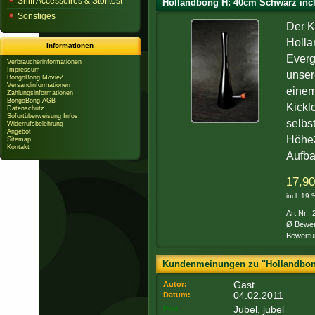
Sniff Accessoires & Stofftest
Hollandbong H: 40cm Schwarz incl
Sonstiges
Der K
Holla
Informationen
Everg
Verbraucherinformationen
Impressum
unser
BongoBong MovieZ
Versandinformationen
einem
Zahlungsinformationen
BongoBong AGB
Kicklo
Datenschutz
Sofortüberweisung Infos
selbs
Widerrufsbelehrung
Angebot
Höhe3
Sitemap
Kontakt
Aufba
17,90
incl. 19
Art.Nr.:
Ø Bewer
Bewertu
Kundenmeinungen zu "Hollandbong
Gast
Autor:
04.02.2011
Datum:
Jubel, jubel
Pro: