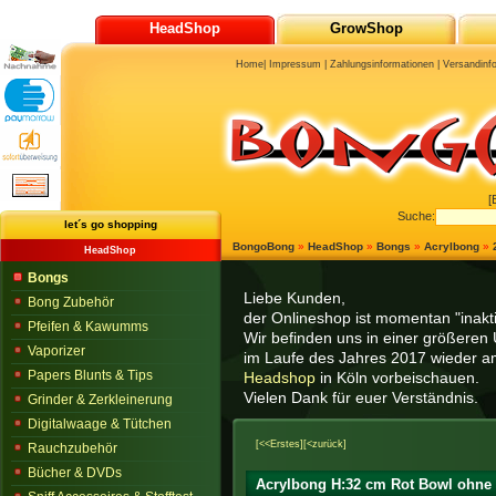
HeadShop
GrowShop
Home
|
Impressum
|
Zahlungsinformationen
|
Versandinf
[
Suche:
let´s go shopping
BongoBong
»
HeadShop
»
Bongs
»
Acrylbong
»
HeadShop
Bongs
Liebe Kunden,
Bong Zubehör
der Onlineshop ist momentan "inaktiv
Pfeifen & Kawumms
Wir befinden uns in einer größeren 
Vaporizer
im Laufe des Jahres 2017 wieder am
Papers Blunts & Tips
Headshop
in Köln vorbeischauen.
Vielen Dank für euer Verständnis.
Grinder & Zerkleinerung
Digitalwaage & Tütchen
[<<Erstes]
[<zurück]
Rauchzubehör
Bücher & DVDs
Acrylbong H:32 cm Rot Bowl ohne