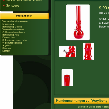
Sniff Accessoires & Stofftest
Sonstiges
9,90 
incl. 19
Informationen
Art.Nr.:
Verbraucherinformationen
Ø Bewer
Impressum
Bewertu
BongoBong MovieZ
Versandinformationen
Zahlungsinformationen
BongoBong AGB
Datenschutz
Sofortüberweisung Infos
Widerrufsbelehrung
Angebot
Sitemap
Kontakt
Kundenmeinungen zu "Acrylbong H
Schreiben Sie die erste Reze