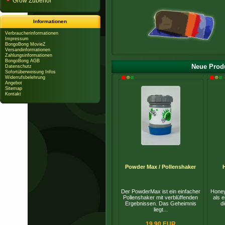
Grow Zubehör
Informationen
Verbraucherinformationen
Impressum
BongoBong MovieZ
Versandinformationen
Zahlungsinformationen
BongoBong AGB
Neue Produ
Datenschutz
Sofortüberweisung Infos
Widerrufsbelehrung
Angebot
Sitemap
Kontakt
Powder Max / Pollenshaker
Der PowderMax ist ein einfacher
Honey
Pollenshaker mit verblüffenden
als e
Ergebnissen. Das Geheimnis
d
liegt...
19,90 EUR