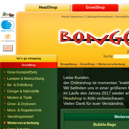
HeadShop
GrowShop
Home
|
Impressum
|
Zahlungsinformationen
|
Versandinf
[
Suche:
let´s go shopping
BongoBong
»
GrowShop
»
Weiterverarbeitung
GrowShop
Grow KomplettSets
Liebe Kunden,
Lampen & Beleuchtung
der Onlineshop ist momentan "inaktiv
Be- & Entlüftung
Wir befinden uns in einer größeren 
Dünger & Nährstoffe
im Laufe des Jahres 2017 wieder am
Medien & Töpfe
Headshop
in Köln vorbeischauen.
Vielen Dank für euer Verständnis.
Grow- & Dryboxen
Mess- & Regeltechnik
Stecklingsbedarf
Weiterve
Weiterverarbeitung
Bubble-Bags