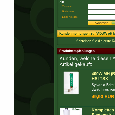
ein.
Vorname:
Nachname:
Email-Adresse:
Kundenmeinungen zu "ADWA pH Me
Schreiben Sie die erste 
Produktempfehlungen
Kunden, welche diesen Ar
Artikel gekauft:
400W MH (Bl
HSI-TSX
Sylvania Brit
dank Ihres rei
49,90 EUR
Komplettes 
Systemair-L