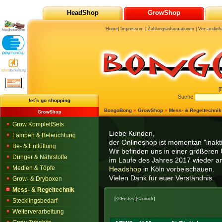
HeadShop
GrowShop
Home
|
Impressum
|
Zahlungsinformationen
|
Versandinf
[
Suche:
let´s go shopping
BongoBong
»
GrowShop
»
Mess- & Regeltechnik
GrowShop
Grow KomplettSets
Liebe Kunden,
Lampen & Beleuchtung
der Onlineshop ist momentan "inaktiv
Be- & Entlüftung
Wir befinden uns in einer größeren 
Dünger & Nährstoffe
im Laufe des Jahres 2017 wieder am
Medien & Töpfe
Headshop
in Köln vorbeischauen.
Vielen Dank für euer Verständnis.
Grow- & Dryboxen
Mess- & Regeltechnik
[<<Erstes]
[<zurück]
Stecklingsbedarf
Weiterverarbeitung