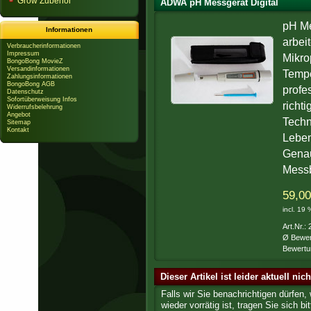
Grow Zubehör
ADWA pH Messgerät Digital
pH Me
Informationen
arbei
Verbraucherinformationen
Impressum
Mikro
BongoBong MovieZ
Versandinformationen
Tempe
Zahlungsinformationen
BongoBong AGB
profe
Datenschutz
Sofortüberweisung Infos
richt
Widerrufsbelehrung
Angebot
Techn
Sitemap
Kontakt
Leben
Genau
Messb
59,00
incl. 19
Art.Nr.:
Ø Bewer
Bewertu
Dieser Artikel ist leider aktuell nic
Falls wir Sie benachrichtigen dürfen,
wieder vorrätig ist, tragen Sie sich bit