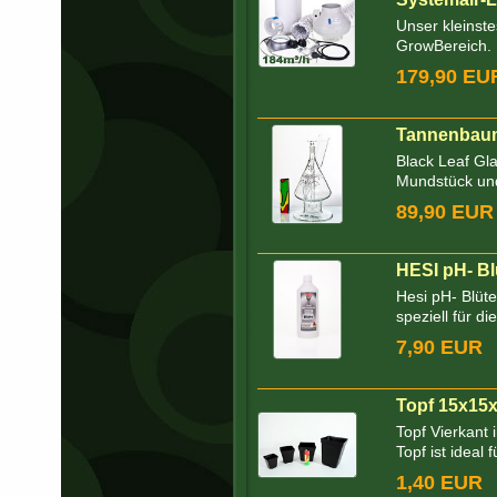
Unser kleinste
GrowBereich. E
179,90 EU
Tannenbaum
Black Leaf Gl
Mundstück und
89,90 EUR
HESI pH- Bl
Hesi pH- Blüt
speziell für di
7,90 EUR
Topf 15x15x
Topf Vierkant 
Topf ist ideal f
1,40 EUR