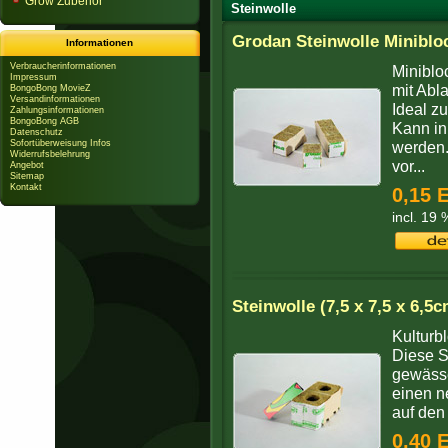
Grow Zubehör
Steinwolle
Grodan Steinwolle Minibl
Informationen
Verbraucherinformationen
Miniblo
Impressum
mit Abla
BongoBong MovieZ
Versandinformationen
Ideal z
Zahlungsinformationen
BongoBong AGB
Kann in
Datenschutz
Sofortüberweisung Infos
werden.
Widerrufsbelehrung
vor...
Angebot
Sitemap
Kontakt
0,15 
incl. 19
Steinwolle (7,5 x 7,5 x 6,5
Kulturbl
Diese S
gewässe
einen n
auf den
0,40 