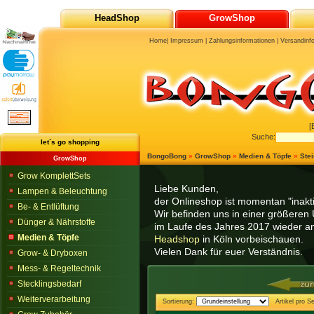
HeadShop
GrowShop
Home
|
Impressum
|
Zahlungsinformationen
|
Versandinf
[
Suche:
let´s go shopping
BongoBong
»
GrowShop
»
Medien & Töpfe
»
Ste
GrowShop
Grow KomplettSets
Liebe Kunden,
Lampen & Beleuchtung
der Onlineshop ist momentan "inaktiv
Be- & Entlüftung
Wir befinden uns in einer größeren 
Dünger & Nährstoffe
im Laufe des Jahres 2017 wieder am
Medien & Töpfe
Headshop
in Köln vorbeischauen.
Vielen Dank für euer Verständnis.
Grow- & Dryboxen
Mess- & Regeltechnik
Stecklingsbedarf
Weiterverarbeitung
Sortierung:
Artikel pro Se