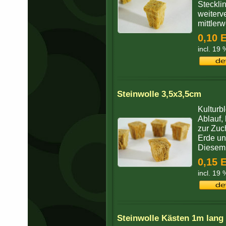
Steckli
weiterv
mittlerwe
0,10 
incl. 19
Steinwolle 3,5x3,5cm
Kulturb
Ablauf, 
zur Zuc
Erde un
Diesem T
0,15 
incl. 19
Steinwolle Kästen 1m lang