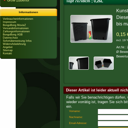
Grow Zubehör
Topf 7x7x8cm ; 0,26L
Kunst
Informationen
Diese
Verbraucherinformationen
Impressum
bis m
BongoBong MovieZ
Versandinformationen
Zahlungsinformationen
0,15 
BongoBong AGB
Datenschutz
incl. 19
Sofortüberweisung Infos
Widerrufsbelehrung
Art.Nr.:
Angebot
Sitemap
Ø Bewer
Kontakt
Bewertu
Dieser Artikel ist leider aktuell nic
Falls wir Sie benachrichtigen dürfen,
wieder vorrätig ist, tragen Sie sich bit
ein.
Vorname:
Nachname:
Email-Adresse: