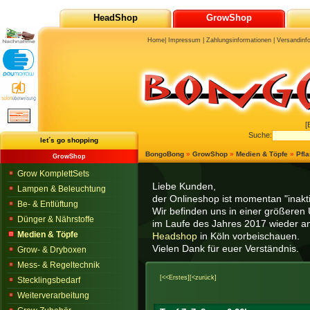
HeadShop
GrowShop
Home
|
Impressum
|
Zahlungsinformationen
|
Versandinf
[
Suche:
let´s go shopping
BongoBong
»
GrowShop
»
Medien & Töpfe
»
Pfl
GrowShop
Grow KomplettSets
Liebe Kunden,
Lampen & Beleuchtung
der Onlineshop ist momentan "inaktiv
Be- & Entlüftung
Wir befinden uns in einer größeren 
Dünger & Nährstoffe
im Laufe des Jahres 2017 wieder am
Medien & Töpfe
Headshop
in Köln vorbeischauen.
Vielen Dank für euer Verständnis.
Grow- & Dryboxen
Mess- & Regeltechnik
[<<Erstes]
[<zurück]
Stecklingsbedarf
Weiterverarbeitung