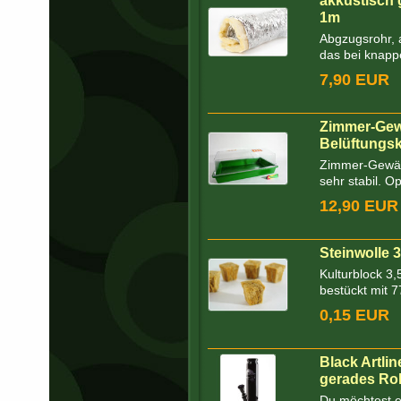
akkustisch
1m
Abgzugsrohr, 
das bei knapp
7,90 EUR
Zimmer-Gew
Belüftungsk
Zimmer-Gewäc
sehr stabil. O
12,90 EUR
Steinwolle 
Kulturblock 3,
bestückt mit 77
0,15 EUR
Black Artli
gerades Ro
Du möchtest ei