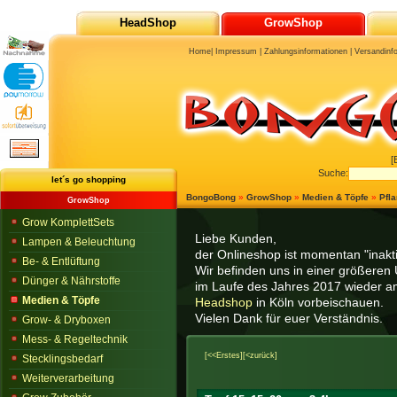
HeadShop
GrowShop
Home
|
Impressum
|
Zahlungsinformationen
|
Versandinf
[
Suche:
let´s go shopping
BongoBong
»
GrowShop
»
Medien & Töpfe
»
Pfl
GrowShop
Grow KomplettSets
Liebe Kunden,
Lampen & Beleuchtung
der Onlineshop ist momentan "inaktiv
Be- & Entlüftung
Wir befinden uns in einer größeren 
Dünger & Nährstoffe
im Laufe des Jahres 2017 wieder am
Medien & Töpfe
Headshop
in Köln vorbeischauen.
Vielen Dank für euer Verständnis.
Grow- & Dryboxen
Mess- & Regeltechnik
[<<Erstes]
[<zurück]
Stecklingsbedarf
Weiterverarbeitung