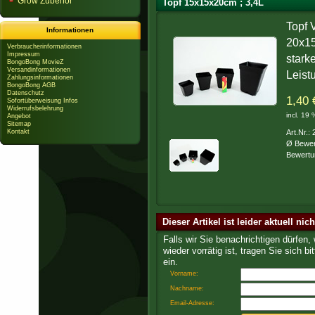
Grow Zubehör
Topf 15x15x20cm ; 3,4L
Topf 
Informationen
20x15x
Verbraucherinformationen
Impressum
stark
BongoBong MovieZ
Versandinformationen
Leist
Zahlungsinformationen
BongoBong AGB
Datenschutz
1,40 
Sofortüberweisung Infos
Widerrufsbelehrung
incl. 19
Angebot
Sitemap
Kontakt
Art.Nr.:
Ø Bewer
Bewertu
Dieser Artikel ist leider aktuell nic
Falls wir Sie benachrichtigen dürfen,
wieder vorrätig ist, tragen Sie sich bit
ein.
Vorname:
Nachname:
Email-Adresse: