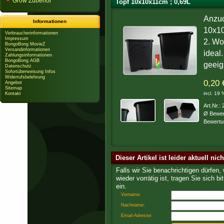
Grow Zubehör
Topf 10x10x11cm ; 0,69L
Anzuc
Informationen
10x10
Verbraucherinformationen
Impressum
2. Wo
BongoBong MovieZ
Versandinformationen
ideal
Zahlungsinformationen
BongoBong AGB
geeig
Datenschutz
Sofortüberweisung Infos
Widerrufsbelehrung
0,20 
Angebot
Sitemap
incl. 19
Kontakt
Art.Nr.:
Ø Bewer
Bewertu
Dieser Artikel ist leider aktuell nic
Falls wir Sie benachrichtigen dürfen,
wieder vorrätig ist, tragen Sie sich bit
ein.
Vorname:
Nachname:
Email-Adresse: