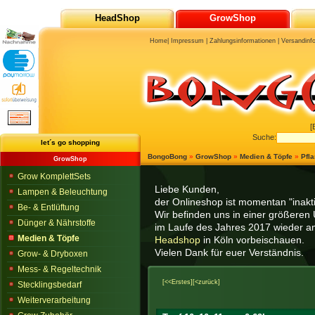
HeadShop
GrowShop
Home
|
Impressum
|
Zahlungsinformationen
|
Versandinf
[
Suche:
let´s go shopping
BongoBong
»
GrowShop
»
Medien & Töpfe
»
Pfl
GrowShop
Grow KomplettSets
Liebe Kunden,
Lampen & Beleuchtung
der Onlineshop ist momentan "inaktiv
Be- & Entlüftung
Wir befinden uns in einer größeren 
Dünger & Nährstoffe
im Laufe des Jahres 2017 wieder am
Medien & Töpfe
Headshop
in Köln vorbeischauen.
Vielen Dank für euer Verständnis.
Grow- & Dryboxen
Mess- & Regeltechnik
[<<Erstes]
[<zurück]
Stecklingsbedarf
Weiterverarbeitung