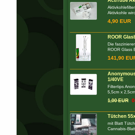
ActiTube Akt
Aktivkohlefilte
Aktivkohle wir
4,90 EUR
ROOR Glasbo
Die faszinier
ROOR Glass B
141,90 EU
Anonymous F
1/40VE
Filtertips Ano
5,5cm x 2,5c
0
1,00 EUR
Tütchen 55x
mit Blatt Tütc
Cannabis-Blatt