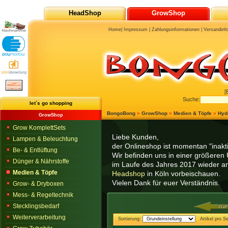
HeadShop
GrowShop
Home
|
Impressum
|
Zahlungsinformationen
|
Versandinf
[
Suche:
let´s go shopping
BongoBong
»
GrowShop
»
Medien & Töpfe
»
Hydr
GrowShop
Grow KomplettSets
Liebe Kunden,
Lampen & Beleuchtung
der Onlineshop ist momentan "inaktiv
Be- & Entlüftung
Wir befinden uns in einer größeren 
Dünger & Nährstoffe
im Laufe des Jahres 2017 wieder am
Medien & Töpfe
Headshop
in Köln vorbeischauen.
Vielen Dank für euer Verständnis.
Grow- & Dryboxen
Mess- & Regeltechnik
Stecklingsbedarf
Weiterverarbeitung
Sortierung:
Artikel pro Se