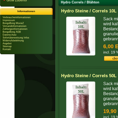
Grow Zubehör
Hydro Correls / Blähton
Hydro Steine / Correls 10L
Informationen
Verbraucherinformationen
Sack mi
Impressum
wird ka
BongoBong MovieZ
Versandinformationen
Bestand
Zahlungsinformationen
BongoBong AGB
granuli
Datenschutz
Sofortüberweisung Infos
gebrann
Widerrufsbelehrung
Angebot
6,00 
Sitemap
Kontakt
incl. 19
Hydro Steine / Correls 50L
Sack mi
wird ka
Bestand
granuli
gebrann
19,90
incl. 19