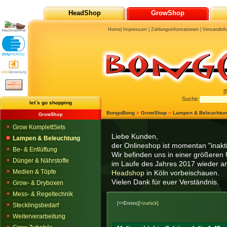
HeadShop
GrowShop
Home
|
Impressum
|
Zahlungsinformationen
|
Versandinf
[
Suche:
let´s go shopping
BongoBong
»
GrowShop
»
Lampen & Beleuchtu
GrowShop
Grow KomplettSets
Liebe Kunden,
Lampen & Beleuchtung
der Onlineshop ist momentan "inaktiv
Be- & Entlüftung
Wir befinden uns in einer größeren 
Dünger & Nährstoffe
im Laufe des Jahres 2017 wieder am
Medien & Töpfe
Headshop
in Köln vorbeischauen.
Vielen Dank für euer Verständnis.
Grow- & Dryboxen
Mess- & Regeltechnik
[<<Erstes]
[<zurück]
Stecklingsbedarf
Weiterverarbeitung