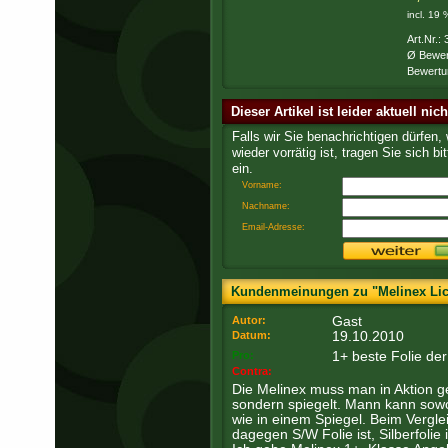
incl. 19
Art.Nr.:
Ø Bewer
Bewertu
Dieser Artikel ist leider aktuell nic
Falls wir Sie benachrichtigen dürfen,
wieder vorrätig ist, tragen Sie sich bit
ein.
Vorname:
Nachname:
Email-Adresse:
Kundenmeinungen zu "Melinex Licht
Gast
Autor:
19.10.2010
Datum:
1+ beste Folie der
Pro:
Contra:
Die Melinex muss man in Aktion ges
sondern spiegelt. Mann kann sowo
wie in einem Spiegel. Beim Vergle
dagegen S/W Folie ist, Silberfolie i