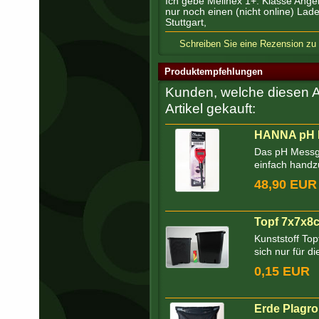
Ich gebe Melinex 1+. Klasse Ang
nur noch einen (nicht online) L
Stuttgart,
Schreiben Sie eine Rezension zu "
Produktempfehlungen
Kunden, welche diesen Ar
Artikel gekauft:
HANNA pH M
Das pH Messge
einfach handz
48,90 EUR
Topf 7x7x8c
Kunststoff Top
sich nur für d
0,15 EUR
Erde Plagro