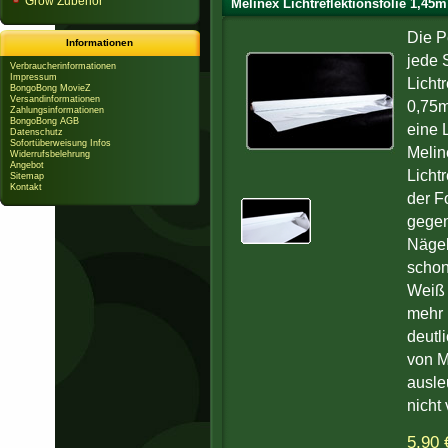
Grow Zubehör
Melinex Lichtreflektionsfolie 1,45m
Die Pe
Informationen
jede 
Verbraucherinformationen
Impressum
Lichtr
BongoBong MovieZ
Versandinformationen
0,75m
Zahlungsinformationen
BongoBong AGB
eine 
Datenschutz
Sofortüberweisung Infos
Meline
Widerrufsbelehrung
Angebot
Licht
Sitemap
Kontakt
der F
gegen
Nägel
schon
Weiß 
mehr r
deutl
von M
ausle
nicht 
5,90 