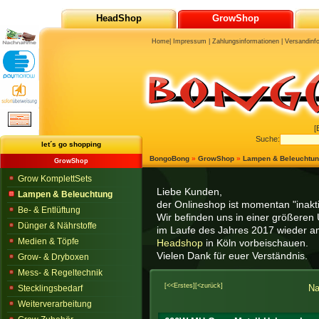
HeadShop
GrowShop
Home
|
Impressum
|
Zahlungsinformationen
|
Versandinf
[
Suche:
let´s go shopping
BongoBong
»
GrowShop
»
Lampen & Beleuchtu
GrowShop
Grow KomplettSets
Liebe Kunden,
Lampen & Beleuchtung
der Onlineshop ist momentan "inaktiv
Be- & Entlüftung
Wir befinden uns in einer größeren 
Dünger & Nährstoffe
im Laufe des Jahres 2017 wieder am
Medien & Töpfe
Headshop
in Köln vorbeischauen.
Vielen Dank für euer Verständnis.
Grow- & Dryboxen
Mess- & Regeltechnik
[<<Erstes]
[<zurück]
Na
Stecklingsbedarf
Weiterverarbeitung