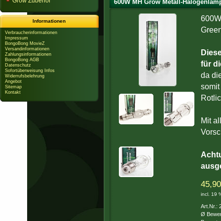
Grow Zubehör
600W MH Grow Metall-Halogenlamp
600W 
Informationen
Gree
Verbraucherinformationen
Impressum
BongoBong MovieZ
Versandinformationen
Diese
Zahlungsinformationen
BongoBong AGB
für d
Datenschutz
Sofortüberweisung Infos
da di
Widerrufsbelehrung
Angebot
somit
Sitemap
Kontakt
Rotli
Mit a
Vorsc
Acht
ausg
45,90
incl. 19
Art.Nr.:
Ø Bewer