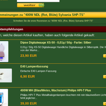
nmeinungen zu "400W NDL (Rot, Blüte) Sylvania SHP-TS"
Schreiben Sie die erste Rezension zu "400W NDL (Rot, Blüte) Sylvania SHP-TS"
ktempfehlungen
, welche diesen Artikel kauften, haben auch folgende Artikel gekauft:
Dipse Digitalwaage XS-50 - 0,01g / 50g - Farbe: Silber
0,01g / 50g XS-50 Digitalwaage Handliche Digitalwaage in Silberoptik. Die 
von der Marke...
23,90 EUR
E40 Lampenfassung
Einfache E40 Lampen Fassung
6,90 EUR
400W MH (Blau/Weiss, Wachstum) Philips HPI-T Plus
Philips HPI-T Plus Metallhalogenlampen leuchten mit rein blau/weißem Licht
fehlt jeglicher...
39,00 EUR