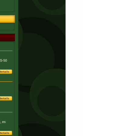
XS-50
, es