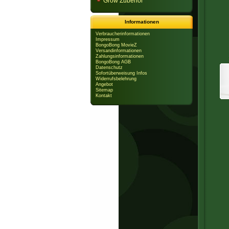
Grow Zubehör
Informationen
Verbraucherinformationen
Impressum
BongoBong MovieZ
Versandinformationen
Zahlungsinformationen
BongoBong AGB
Datenschutz
Sofortüberweisung Infos
Widerrufsbelehrung
Angebot
Sitemap
Kontakt