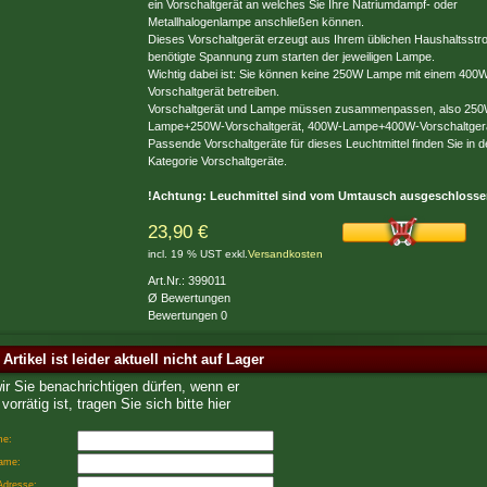
ein Vorschaltgerät an welches Sie Ihre Natriumdampf- oder
Metallhalogenlampe anschließen können.
Dieses Vorschaltgerät erzeugt aus Ihrem üblichen Haushaltsstr
benötigte Spannung zum starten der jeweiligen Lampe.
Wichtig dabei ist: Sie können keine 250W Lampe mit einem 400
Vorschaltgerät betreiben.
Vorschaltgerät und Lampe müssen zusammenpassen, also 250
Lampe+250W-Vorschaltgerät, 400W-Lampe+400W-Vorschaltgerä
Passende Vorschaltgeräte für dieses Leuchtmittel finden Sie in d
Kategorie Vorschaltgeräte.
!Achtung: Leuchmittel sind vom Umtausch ausgeschlosse
23,90 €
incl. 19 % UST exkl.
Versandkosten
Art.Nr.: 399011
Ø Bewertungen
Bewertungen 0
 Artikel ist leider aktuell nicht auf Lager
wir Sie benachrichtigen dürfen, wenn er
vorrätig ist, tragen Sie sich bitte hier
me:
ame:
Adresse: