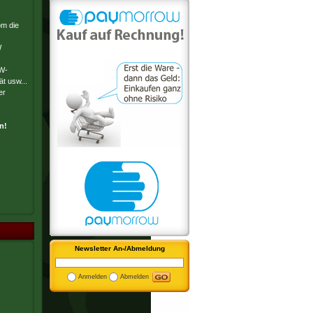
om die
W
W-
t usw...
er
n!
Newsletter An-/Abmeldung
Anmelden
Abmelden