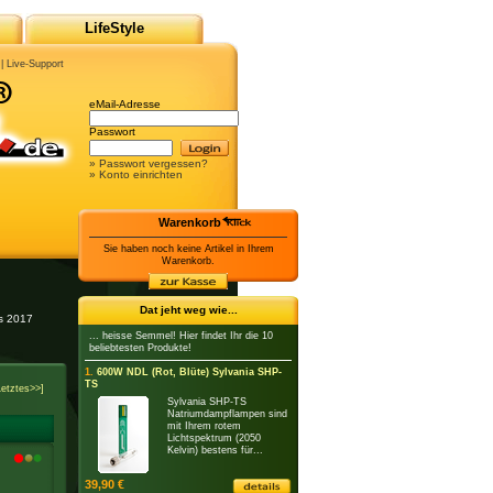
LifeStyle
|
Live-Support
eMail-Adresse
Passwort
» Passwort vergessen?
» Konto einrichten
Warenkorb
Sie haben noch keine Artikel in Ihrem
Warenkorb.
Dat jeht weg wie...
es 2017
... heisse Semmel! Hier findet Ihr die 10
beliebtesten Produkte!
1.
600W NDL (Rot, Blüte) Sylvania SHP-
TS
Letztes>>]
Sylvania SHP-TS
Natriumdampflampen sind
mit Ihrem rotem
Lichtspektrum (2050
Kelvin) bestens für...
39,90 €