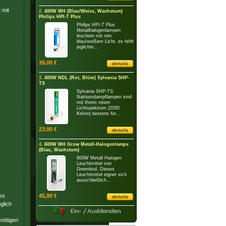
 mit
2.
400W MH (Blau/Weiss, Wachstum)
Philips HPI-T Plus
Philips HPI-T Plus
Metallhalogenlampen
leuchten mit rein
blau/weißem Licht, es fehlt
jeglicher...
39,00 €
3.
400W NDL (Rot, Blüte) Sylvania SHP-
TS
Sylvania SHP-TS
Natriumdampflampen sind
mit Ihrem rotem
Lichtspektrum (2050
Kelvin) bestens für...
23,90 €
4.
600W MH Grow Metall-Halogenlampe
(Blau, Wachstum)
600W Metall Halogen
Leuchtmittel von
Greenbud. Dieses
Leuchtmittel eignet sich
ausschließlich...
es
45,90 €
glich
enötigen