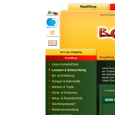
HeadShop
Home
|
Impre
let´s go shopping
BongoBong
GrowShop
Grow KomplettSets
Liebe Kun
Lampen & Beleuchtung
der Onlines
Wir befind
Be- & Entlüftung
wieder am 
Vielen Dan
Dünger & Nährstoffe
Medien & Töpfe
[<<Erstes
Grow- & Dryboxen
Mess- & Regeltechnik
400W N
Stecklingsbedarf
Weiterverarbeitung