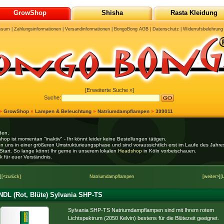
GrowShop
Shisha
Rasta Kleidung
ssum
|
Zahlungsinformationen
|
Versandinformationen
|
BongoBong AGB
|
Datenschutz
|
Widerrufsbelehrung
[Erweiterte Suche »]
Suche:
»
GrowShop
»
Lampen & Beleuchtung
»
Natriumdampflampen
»
399011
den,
hop ist momentan "inaktiv" - Ihr könnt leider keine Bestellungen tätigen.
en uns in einer größeren Umstrukturieungsphase und sind voraussichtlich erst im Laufe des Jahr
Start. So lange könnt Ihr gerne in unserem lokalen
Headshop
in Köln vorbeischauen.
k für euer Verständnis.
]
[<zurück]
Natriumdampflampen
[weiter>]
[
DL (Rot, Blüte) Sylvania SHP-TS
Sylvania SHP-TS Natriumdampflampen sind mit Ihrem rotem
Lichtspektrum (2050 Kelvin) bestens für die Blütezeit geeignet.