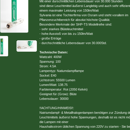
Mit einer durschnittlichen Lebensdauer von 30.000 Stunden
sind diese Leuchtmittel äußerst Langlebig und auch sehr effizient
einem maximaler Leistung von 150lm/Watt
Sylvania ist eine Tochterfirma von Osram und steht vorallem im
Pflanzenzuchtbereich für absolut höchste Qualität.
Besondere Merkmale der SHP-TS Modellreihe sind:
- sehr starkes Blüteleuchtmittel
- hohe Ausstoß von bis zu 150lm/Watt
- große Erträge
- durchschnittliche Lebensdauer von 30.000Std.
Technische Daten:
Wattzahl: 400W
Spannung: 100
Strom: 4.5A
Lampentyp: Natiumdampflampe
Sockel: E40
Lichtstrom: 55500 Lumen
Lumen/Watt: 138.75
Farbtemperatur: Rot (2050 Kelvin)
Geeignet für (Grow): Blüte
Lebensdauer: 30000
!!ACHTUNG/HINWEIS!!:
Natriumdampf- & Metallhalogenlampen benötigen zur Zündung d
Leuchtmittels äußerst hohe Spannungen, deshalb ist es nicht mö
die Lampen mit einer
Haushaltsstrom üblichen Spannung von 220V zu starten - Sie b